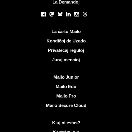
La Demandoj
Sociaj retoj
Facebook
Mastodon
Bluesky
LinkedIn
Instagram
Threads
Utilaj ligiloj
La ĉarto Mailo
Kondiĉoj de Uzado
Privatecaj reguloj
Juraj mencioj
Malkovri Mailo
Mailo Junior
Mailo Edu
Mailo Pro
Mailo Secure Cloud
Pliaj informoj pri Mailo
Kiuj ni estas?