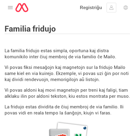
Registriĝu
Malfermu la menuon
Ensaluti
Ling
Familia fridujo
La familia fridujo estas simpla, oportuna kaj distra
komunikilo inter ĉiuj membroj de via familio ĉe Mailo.
Vi povas fiksi mesaĝojn kaj magnetojn sur la fridujo Mailo
same kiel en via kuirejo. Ekzemple, vi povas uzi ĝin por noti
kaj dividi rendevuojn, memorigilojn aŭ listojn.
Vi povas aldoni kaj movi magnetojn per treni kaj faligi, tiam
alklaku ilin por aldoni tekston, kiu estos montrata per muso.
La fridujo estas dividita de ĉiuj membroj de via familio. Ili
povas vidi en reala tempo la ŝanĝojn, kiujn vi faras.