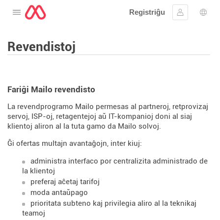
Registriĝu
Malfermu la menuon
Ensaluti
Ling
Revendistoj
Fariĝi Mailo revendisto
La revendprogramo Mailo permesas al partneroj, retprovizaj
servoj, ISP-oj, retagentejoj aŭ IT-kompanioj doni al siaj
klientoj aliron al la tuta gamo da Mailo solvoj.
Ĝi ofertas multajn avantaĝojn, inter kiuj:
administra interfaco por centralizita administrado de
la klientoj
preferaj aĉetaj tarifoj
moda antaŭpago
prioritata subteno kaj privilegia aliro al la teknikaj
teamoj