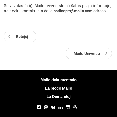
Se vi volas fariĝi Mailo revendisto aŭ ŝatus pliajn informojn,
ne hezitu kontakti nin ĉe la
hotlinepro@mailo.com
adreso.
Retejoj
Mailo Universe
Pliaj informoj
Mailo dokumentado
La blogo Mailo
La Demandoj
Sociaj retoj
Facebook
Mastodon
Bluesky
LinkedIn
Instagram
Threads