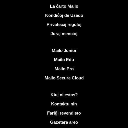
Utilaj ligiloj
La ĉarto Mailo
Kondiĉoj de Uzado
Privatecaj reguloj
Juraj mencioj
Malkovri Mailo
Mailo Junior
Mailo Edu
Mailo Pro
Mailo Secure Cloud
Pliaj informoj pri Mailo
Kiuj ni estas?
Kontaktu nin
Fariĝi revendisto
Gazetara areo