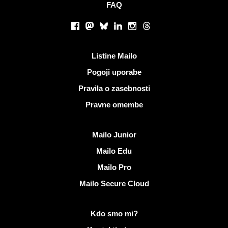
FAQ
Socialna omrežja
Facebook
Mastodon
Bluesky
LinkedIn
Instagram
Threads
Koristne povezave
Listine Mailo
Pogoji uporabe
Pravila o zasebnosti
Pravne omembe
Odkrijte Mailo
Mailo Junior
Mailo Edu
Mailo Pro
Mailo Secure Cloud
Več informacij o Mailo
Kdo smo mi?