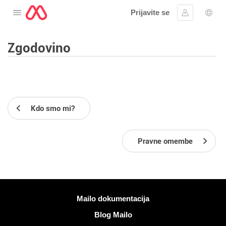
Prijavite se
Odprite meni
Vpis
Izbir
Zgodovino
Kdo smo mi?
Pravne omembe
Več informacij
Mailo dokumentacija
Blog Mailo