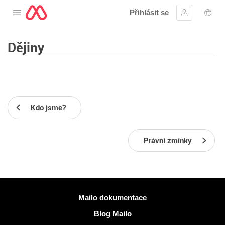
Přihlásit se
Otevřete nabídku
Přihlásit se
Výbě
Dějiny
Kdo jsme?
Právní zmínky
Více informací
Mailo dokumentace
Blog Mailo