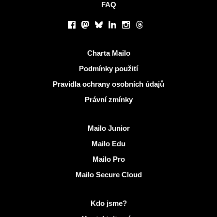
FAQ
Sociální sítě
Facebook
Mastodon
Bluesky
LinkedIn
Instagram
Threads
Užitečné odkazy
Charta Mailo
Podmínky použití
Pravidla ochrany osobních údajů
Právní zmínky
Objevit Mailo
Mailo Junior
Mailo Edu
Mailo Pro
Mailo Secure Cloud
Další informace na Mailo
Kdo jsme?