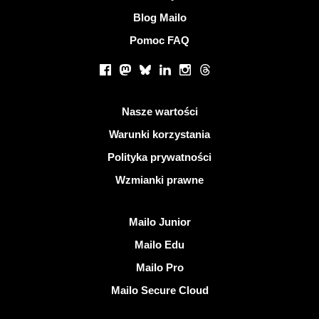
Blog Mailo
Pomoc FAQ
Portale społecznościowe
Facebook
Mastodon
Bluesky
LinkedIn
Instagram
Threads
Przydatne linki
Nasze wartości
Warunki korzystania
Polityka prywatności
Wzmianki prawne
Odkryj Mailo
Mailo Junior
Mailo Edu
Mailo Pro
Mailo Secure Cloud