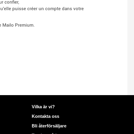
r confier,
u'elle puisse créer un compte dans votre
ce Mailo Premium.
Mer information på Mailo
Vilka är vi?
Kontakta oss
Bli återförsäljare