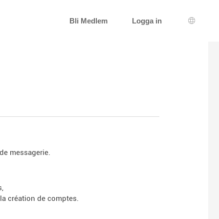
Bli Medlem
Logga in
Språkva
 de messagerie.
s,
la création de comptes.