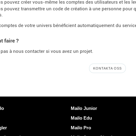
s pouvez créer vous-même les comptes des utilisateurs et les leu
s pouvez transmettre un code de création à une personne pour q
s.
comptes de votre univers bénéficient automatiquement du servi
 faire ?
 pas à nous contacter si vous avez un projet.
KONTAKTA OSS
länkar
Upptäck Mailo
lo
Mailo Junior
Mailo Edu
gler
Mailo Pro