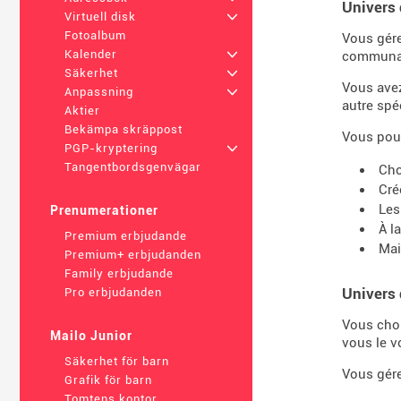
Univers 
Virtuell disk
+
Fotoalbum
Vous gére
Kalender
+
communa
Säkerhet
+
Vous ave
Anpassning
+
autre spéc
Aktier
Bekämpa skräppost
Vous pouv
PGP-kryptering
+
Tangentbordsgenvägar
Cho
Cré
Les
Prenumerationer
À l
Premium erbjudande
Mai
Premium+ erbjudanden
Family erbjudande
Univers 
Pro erbjudanden
Vous choi
Mailo Junior
vous le v
Säkerhet för barn
Vous gére
Grafik för barn
Tomtens kontor