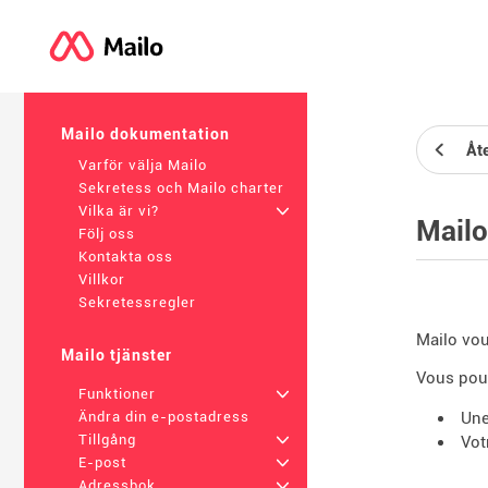
Mailo dokumentation
Åte
Varför välja Mailo
Sekretess och Mailo charter
Vilka är vi?
+
Mailo
Följ oss
Kontakta oss
Villkor
Sekretessregler
Mailo vou
Mailo tjänster
Vous pouv
Funktioner
+
Une
Ändra din e-postadress
Tillgång
+
Vot
E-post
+
Adressbok
+