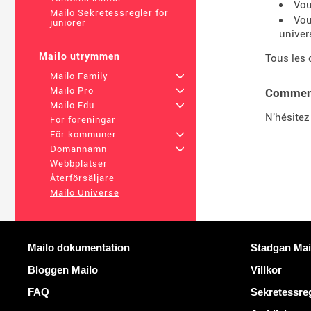
Vou
Mailo Sekretessregler för
Vou
juniorer
univer
Mailo utrymmen
Tous les 
Mailo Family
+
Mailo Pro
+
Comment
Mailo Edu
+
N'hésitez
För föreningar
För kommuner
+
Domännamn
+
Webbplatser
Återförsäljare
Mailo Universe
Mer information
Användbara 
Mailo dokumentation
Stadgan Mai
Bloggen Mailo
Villkor
FAQ
Sekretessre