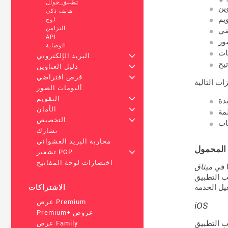
تطبيق جوال
وين
هاتف ذكي
ويم
لوح
التزامن
ضي
API
ور
الوصاية
ات
+
البريد الإلكتروني
يح
+
دليل العناوين
+
قرص افتراضي
ألبومات الصور
+
التقويم
دة
+
الأمان
مة
+
التخصيص
تشارك
محاربة البريد العشوائي
 المحمول
+
تشفير PGP
اختصارات لوحة المفاتيح
ا في
يته. يلتزم Mailo
الاشتراكات
عرض Premium
iOS
Premium+ عروض
iPhone (أو iPad) و Mailo. يمكن إبطال هذا
عرض Family