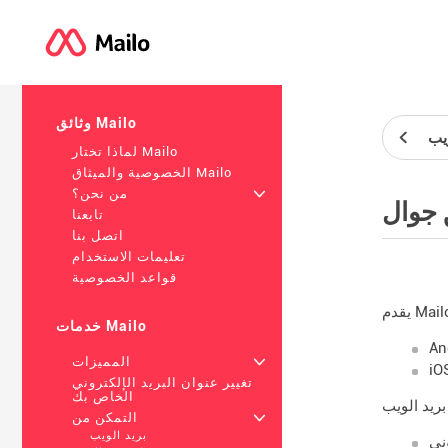
وثائق Mailo
ويب
لماذا تختار Mailo
الخصوصية والميثاق Mailo
+
من نحن؟
 جوال
تابعنا
اتصل بنا
تعليمات الاستخدام
قواعد الخصوصية
خدمات Mailo
An
+
المميزات
iO
تغيير عنوان البريد الإلكتروني
الخاص بك
+
التمكن من
بريد الويب
وني