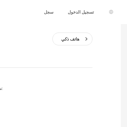
تسجيل الدخول
سجل
يار اللغة
هاتف ذكي
يقدم Mailo تطبيقًا مجانيًا للجوال للهواتف الذكية يمكن تنزيله من المتاجر عبر الإنترنت: