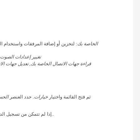
اقرأ محتويات بطاقة SD الخاصة بك, تعديل أو حذف محتويات بطاقة SD الخاصة بك
: لتخزين أو إضافة المرفقات واستخدام 
تغيير إعدادات الصوت 
قراءة جهات الاتصال الخاصة بك, تعديل جهات ال
لحذف حسابك Mailo، يرجى تسجيل الدخول إلى تطبيق Mailo، ثم فتح القائمة واختيار
خيارات
. حدد العنصر
الحس
في صفحة المصادقة واتباع التعليمات..
إذا لم تتمكن من تسجيل الد