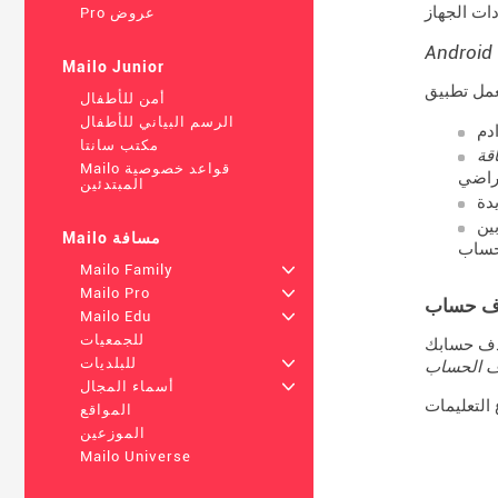
Pro عروض
Android
Mailo Junior
أمن للأطفال
الرسم البياني للأطفال
مكتب سانتا
Mailo قواعد خصوصية
تراضي
المبتدئين
دة
ين
Mailo مسافة
Mailo Family
+
Mailo Pro
+
Mailo Edu
+
للجمعيات
+
للبلديات
 الحساب
+
أسماء المجال
المواقع
الموزعين
Mailo Universe