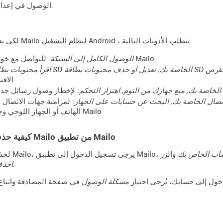
الوصول في إعدادات الجهاز.
لكي يعمل تطبيق Mailo لنظام التشغيل Android ، يتطلب الأذونات التالية:
: للتواصل مع خوادم Mailo
الوصول الكامل إلى الشبكة
القرص
الاف
الخاصة بك, منع جهازك من النوم, اهتزاز التحكم
: لإخطار وصول رسائل جدي
اتصال الخاصة بك, البحث عن حسابات على الجهاز
: لمزامنة جهات الاتصال ب
الهاتف أو الجهاز اللوحي وحساب Mailo
كيفية حذف حساب Mailo من تطبيق Mailo
اب الخاص بك
والزر
.
احذف
خول إلى حسابك، يُرجى اختيار
مشكلة الوصول