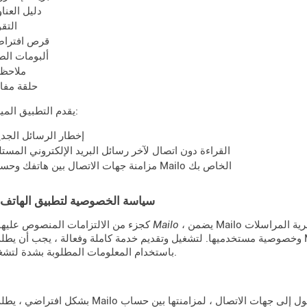
دليل العنا
التق
قرص افترا
ألبومات الص
ملاحظ
حلقة مفات
يقدم التطبيق الميزات التالية:
إخطار الرسائل الجدي
القراءة دون اتصال لآخر رسائل البريد الإلكتروني المستل
مزامنة جهات الاتصال بين هاتفك وحساب Mailo الخاص بك
سياسة الخصوصية لتطبيق الهاتف
، يضمن Mailo احترامًا صارمًا لتطبيق الجوال الخاص به لسرية المراسلات
ميثاق Mailo
كجزء من الالتزامات المنصوص عليه
وخصوصية مستخدميها. لتشغيل وتقديم خدمة كاملة وفعالة ، يجب أن يطلب التطبيق Mailo التراخيص أو الأذونات عند تثب
باستخدام المعلومات المطلوبة بشدة لتشغيل الخدمة.
بشكل افتراضي ، يطلب التطبيق Mailo الوصول إلى جهات الاتصال ، لمزامنتها بين حساب 