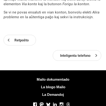
elementon
Via konto
kaj la butonon
Forigu la konton
.
Se vi ne povas ensaluti en vian konton, bonvolu elekti
Alira
problemo
en la aŭtentiga paĝo kaj sekvi la instrukciojn.
Retpoŝto
Inteligenta telefono
Pliaj informoj
Mailo dokumentado
La blogo Mailo
La Demandoj
Sociaj retoj
Facebook
Mastodon
Bluesky
LinkedIn
Instagram
Threads