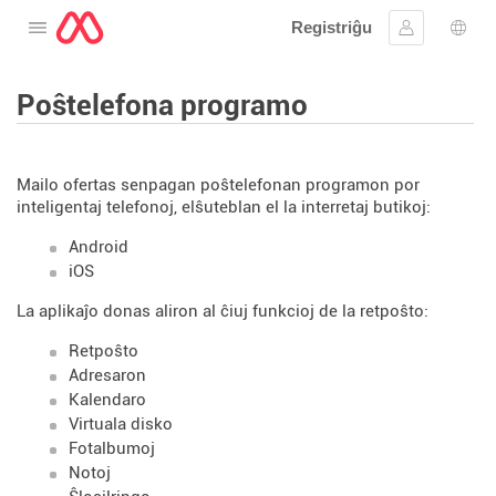
Registriĝu
Malfermu la menuon
Ensaluti
Ling
Poŝtelefona programo
Mailo ofertas senpagan poŝtelefonan programon por
inteligentaj telefonoj, elŝuteblan el la interretaj butikoj:
Android
iOS
La aplikaĵo donas aliron al ĉiuj funkcioj de la retpoŝto:
Retpoŝto
Adresaron
Kalendaro
Virtuala disko
Fotalbumoj
Notoj