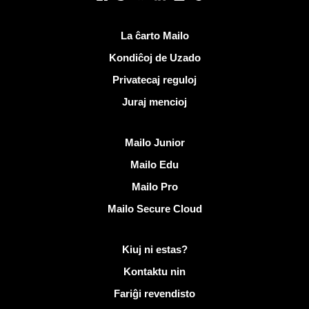
Utilaj ligiloj
La ĉarto Mailo
Kondiĉoj de Uzado
Privatecaj reguloj
Juraj mencioj
Malkovri Mailo
Mailo Junior
Mailo Edu
Mailo Pro
Mailo Secure Cloud
Pliaj informoj pri Mailo
Kiuj ni estas?
Kontaktu nin
Fariĝi revendisto