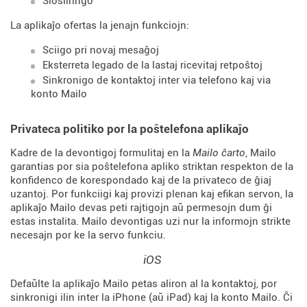
Ŝlosilringo
La aplikaĵo ofertas la jenajn funkciojn:
Sciigo pri novaj mesaĝoj
Eksterreta legado de la lastaj ricevitaj retpoŝtoj
Sinkronigo de kontaktoj inter via telefono kaj via
konto Mailo
Privateca politiko por la poŝtelefona aplikaĵo
Kadre de la devontigoj formulitaj en la
Mailo ĉarto
, Mailo
garantias por sia poŝtelefona apliko striktan respekton de la
konfidenco de korespondado kaj de la privateco de ĝiaj
uzantoj. Por funkciigi kaj provizi plenan kaj efikan servon, la
aplikaĵo Mailo devas peti rajtigojn aŭ permesojn dum ĝi
estas instalita. Mailo devontigas uzi nur la informojn strikte
necesajn por ke la servo funkciu.
iOS
Defaŭlte la aplikaĵo Mailo petas aliron al la kontaktoj, por
sinkronigi ilin inter la iPhone (aŭ iPad) kaj la konto Mailo. Ĉi