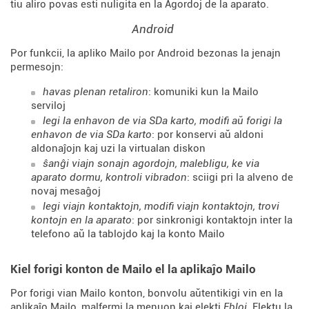
tiu aliro povas esti nuligita en la Agordoj de la aparato.
Android
Por funkcii, la apliko Mailo por Android bezonas la jenajn
permesojn:
havas plenan retaliron
: komuniki kun la Mailo
serviloj
legi la enhavon de via SDa karto, modifi aŭ forigi la
enhavon de via SDa karto
: por konservi aŭ aldoni
aldonaĵojn kaj uzi la virtualan diskon
ŝanĝi viajn sonajn agordojn, malebligu, ke via
aparato dormu, kontroli vibradon
: sciigi pri la alveno de
novaj mesaĝoj
legi viajn kontaktojn, modifi viajn kontaktojn, trovi
kontojn en la aparato
: por sinkronigi kontaktojn inter la
telefono aŭ la tablojdo kaj la konto Mailo
Kiel forigi konton de Mailo el la aplikaĵo Mailo
Por forigi vian Mailo konton, bonvolu aŭtentikigi vin en la
aplikaĵo Mailo, malfermi la menuon kaj elekti
Ebloj
. Elektu la