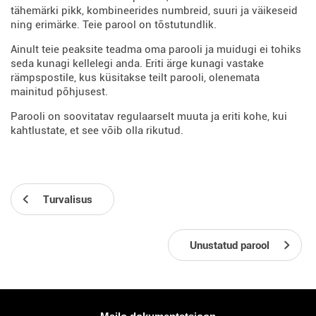
tähemärki pikk, kombineerides numbreid, suuri ja väikeseid
ning erimärke. Teie parool on tõstutundlik.
Ainult teie peaksite teadma oma parooli ja muidugi ei tohiks
seda kunagi kellelegi anda. Eriti ärge kunagi vastake
rämpspostile, kus küsitakse teilt parooli, olenemata
mainitud põhjusest.
Parooli on soovitatav regulaarselt muuta ja eriti kohe, kui
kahtlustate, et see võib olla rikutud.
Turvalisus
Unustatud parool
Rohkem informatsiooni