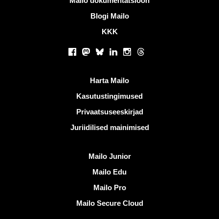
Mailo dokumentatsioon
Blogi Mailo
KKK
Sotsiaalsed võrgustikud
Facebook
Mastodon
Bluesky
LinkedIn
Instagram
Threads
Kasulikud lingid
Harta Mailo
Kasutustingimused
Privaatsuseeskirjad
Juriidilised mainimised
Avastama Mailo
Mailo Junior
Mailo Edu
Mailo Pro
Mailo Secure Cloud