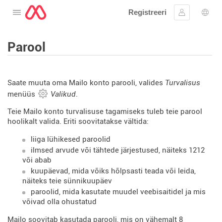
Registreeri
Avage menüü
Logi sisse
Keel
Parool
Saate muuta oma Mailo konto parooli, valides
Turvalisus
menüüs
Valikud
.
Teie Mailo konto turvalisuse tagamiseks tuleb teie parool
hoolikalt valida. Eriti soovitatakse vältida:
liiga lühikesed paroolid
ilmsed arvude või tähtede järjestused, näiteks 1212
või abab
kuupäevad, mida võiks hõlpsasti teada või leida,
näiteks teie sünnikuupäev
paroolid, mida kasutate muudel veebisaitidel ja mis
võivad olla ohustatud
Mailo soovitab kasutada parooli, mis on vähemalt 8