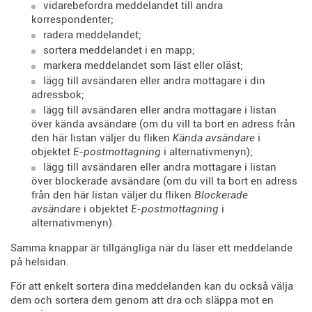
vidarebefordra meddelandet till andra
korrespondenter;
radera meddelandet;
sortera meddelandet i en mapp;
markera meddelandet som läst eller oläst;
lägg till avsändaren eller andra mottagare i din
adressbok;
lägg till avsändaren eller andra mottagare i listan
över kända avsändare (om du vill ta bort en adress från
den här listan väljer du fliken
Kända avsändare
i
objektet
E-postmottagning
i alternativmenyn);
lägg till avsändaren eller andra mottagare i listan
över blockerade avsändare (om du vill ta bort en adress
från den här listan väljer du fliken
Blockerade
avsändare
i objektet
E-postmottagning
i
alternativmenyn).
Samma knappar är tillgängliga när du läser ett meddelande
på helsidan.
För att enkelt sortera dina meddelanden kan du också välja
dem och sortera dem genom att dra och släppa mot en