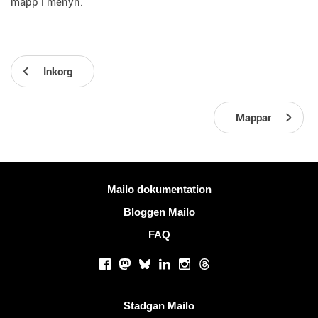
mapp i menyn.
Inkorg
Mappar
Mer information
Mailo dokumentation
Bloggen Mailo
FAQ
Sociala nätverk
Facebook
Mastodon
Bluesky
LinkedIn
Instagram
Threads
Användbara länkar
Stadgan Mailo