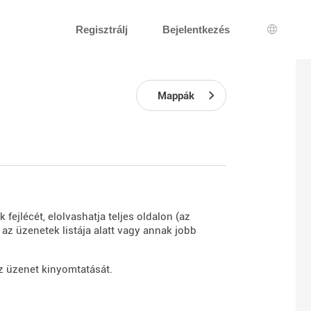
Regisztrálj
Bejelentkezés
Nyelv k
Mappák
fejlécét, elolvashatja teljes oldalon (az
t az üzenetek listája alatt vagy annak jobb
z üzenet kinyomtatását.