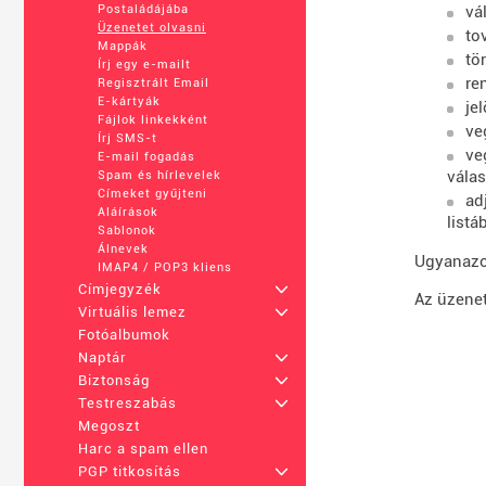
vá
Postaládájába
Üzenetet olvasni
to
Mappák
tö
Írj egy e-mailt
re
Regisztrált Email
E-kártyák
je
Fájlok linkekként
ve
Írj SMS-t
ve
E-mail fogadás
vála
Spam és hírlevelek
Címeket gyűjteni
ad
Aláírások
listá
Sablonok
Álnevek
Ugyanazok
IMAP4 / POP3 kliens
Címjegyzék
+
Az üzenet
Virtuális lemez
+
Fotóalbumok
Naptár
+
Biztonság
+
Testreszabás
+
Megoszt
Harc a spam ellen
PGP titkosítás
+