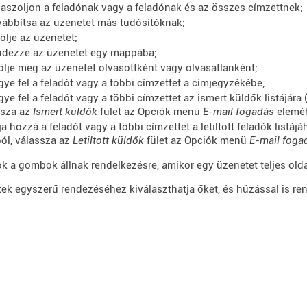
laszoljon a feladónak vagy a feladónak és az összes címzettnek;
vábbítsa az üzenetet más tudósítóknak;
rölje az üzenetet;
ndezze az üzenetet egy mappába;
lölje meg az üzenetet olvasottként vagy olvasatlanként;
gye fel a feladót vagy a többi címzettet a címjegyzékébe;
gye fel a feladót vagy a többi címzettet az ismert küldők listájára 
ssza az
Ismert küldők
fület az Opciók menü
E-mail fogadás
eleméb
ja hozzá a feladót vagy a többi címzettet a letiltott feladók listáj
ból, válassza az
Letiltott küldők
fület az Opciók menü
E-mail foga
 a gombok állnak rendelkezésre, amikor egy üzenetet teljes olda
ek egyszerű rendezéséhez kiválaszthatja őket, és húzással is r