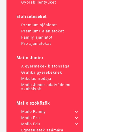
Gyorsbillentyűket
Előfizetéseket
Premium ajánlatot
Premium+ ajánlatokat
Family ajánlatot
Pro ajánlatokat
Mailo Junior
A gyermekek biztonsága
Grafika gyerekeknek
Mikulás irodája
Mailo Junior adatvédelmi
szabályok
Mailo szóközök
Mailo Family
+
Mailo Pro
+
Mailo Edu
+
Egyesületek számára