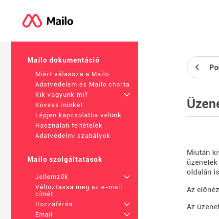
Mailo dokumentáció
Po
Miért válassza a Mailo
Adatvédelem és Mailo charta
Kik vagyunk mi?
+
Üzene
Kövess minket
Lépjen kapcsolatba velünk
Használati feltételek
Adatvédelmi szabályok
Miután ki
Mailo szolgáltatások
üzenetek 
oldalán i
Jellemzők
+
Változtassa meg az e-mail
Az előnéz
címét
Hozzáférés
+
Az üzenet
Email
+