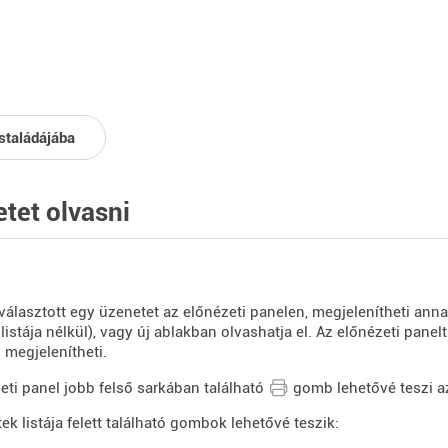
staládájába
tet olvasni
választott egy üzenetet az előnézeti panelen, megjelenítheti annak 
listája nélkül), vagy új ablakban olvashatja el. Az előnézeti panel
s megjelenítheti.
eti panel jobb felső sarkában található
gomb lehetővé teszi a
ek listája felett található gombok lehetővé teszik: