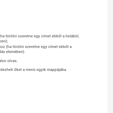
(ha törölni szeretne egy címet ebből a listából,
en);
ához (ha törölni szeretne egy címet ebből a
dás
elemében).
lon olvas.
endezheti őket a menü egyik mappájába.