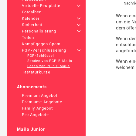
Nachri
Virtuelle Festplatte
+
Fotoalben
Wenn eine
Kalender
+
um die Na
Sicherheit
+
dem öffen
Personalisierung
+
Teilen
Wenn der 
Kampf gegen Spam
entschlüs
angeforde
PGP-Verschlüsselung
+
PGP-Schlüssel
Wenn eine
Senden von PGP-E-Mails
Lesen von PGP-E-Mails
welchem ​
Tastaturkürzel
Abonnements
Premium Angebot
Premium+ Angebote
Family Angebot
Pro Angebote
Mailo Junior