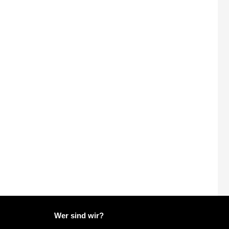
Weitere Informationen zu Mailo
Wer sind wir?