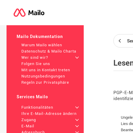
Mailo Dokumentation
Se
Warum Mailo wählen
Datenschutz & Mailo Charta
Wer sind wir?
+
Lesen
Folgen Sie uns
Mit uns in Kontakt treten
Nutzungsbedingungen
Regeln zur Privatsphäre
PGP-E-Mai
Services Mailo
identifizi
Funktionalitäten
+
Ihre E-Mail-Adresse ändern
Ungele
Zugang
+
Lies di
E-Mail
+
Beantw
Adressbuch
+