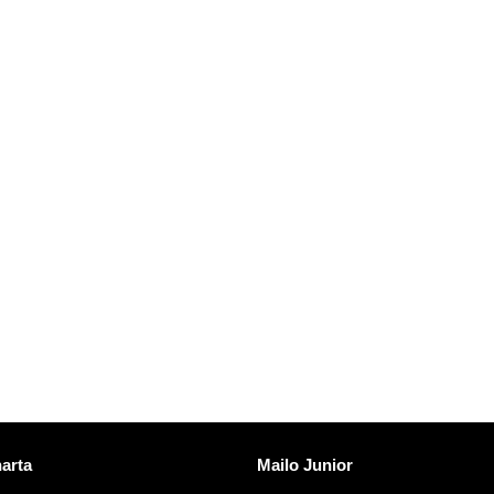
nks
Mailo entdecken
arta
Mailo Junior