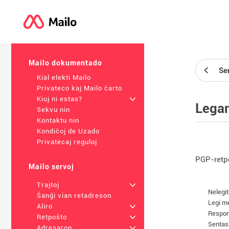
Mailo dokumentado
Se
Kial elekti Mailo
Privateco kaj Mailo ĉarto
Kiuj ni estas?
+
Legan
Sekvu nin
Kontaktu nin
Kondiĉoj de Uzado
Privatecaj reguloj
PGP-retpo
Mailo servoj
Trajtoj
+
Nelegi
Ŝanĝi vian retadreson
Legi m
Aliro
+
Respon
Retpoŝto
+
Senta
Adresaron
+