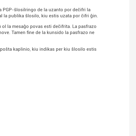
 PGP-ŝlosilringo de la uzanto por deĉifri la
a publika ŝlosilo, kiu estis uzata por ĉifri ĝin.
ŭ ol la mesaĝo povas esti deĉifrita. La pasfrazo
nove. Tamen fine de la kunsido la pasfrazo ne
oŝta kaplinio, kiu indikas per kiu ŝlosilo estis