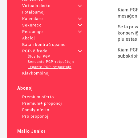
Virtuala disko
+
Kiam PGP-
Fotalbumoj
mesaĝon. 
Kalendaro
+
Sekureco
+
Se la pri
Personigo
+
konserviĝ
Akcioj
plu estas 
Batali kontraŭ spamo
Kiam PGP-
PGP-ĉifrado
+
subskribit
Ŝlosiloj PGP
Sendante PGP-retpoŝtojn
Legante PGP-retpoŝtojn
Klavkombinoj
Abonoj
Premium oferto
Premium+ proponoj
Family oferto
Pro proponoj
Mailo Junior