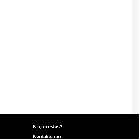
Pliaj informoj pri Mailo
Kiuj ni estas?
Kontaktu nin