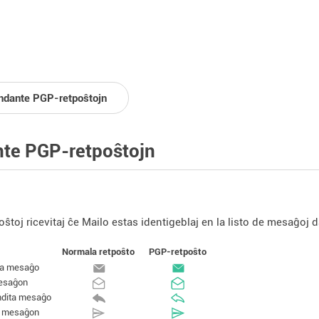
ndante PGP-retpoŝtojn
te PGP-retpoŝtojn
ŝtoj ricevitaj ĉe Mailo estas identigeblaj en la listo de mesaĝoj d
Normala retpoŝto
PGP-retpoŝto
ta mesaĝo
esaĝon
dita mesaĝo
s mesaĝon