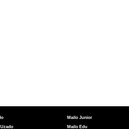
Malkovri Mailo
lo
Mailo Junior
 Uzado
Mailo Edu