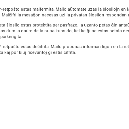
retpoŝto estas malfermita, Mailo aŭtomate uzas la ŝlosilojn en la
Malĉifri la mesaĝon necesas uzi la privatan ŝlosilon respondan al l
vata ŝlosilo estas protektita per pasfrazo, la uzanto petas ĝin anta
as dum la daŭro de la nuna kunsido, tiel ke ĝi ne estas petata de
parkerigita.
retpoŝto estas deĉifrita, Mailo proponas informan ligon en la retp
a kaj por kiuj ricevantoj ĝi estis ĉifrita.