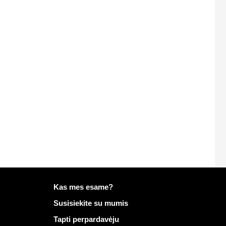
Daugiau informacijos apie Mailo
Kas mes esame?
Susisiekite su mumis
Tapti perpardavėju