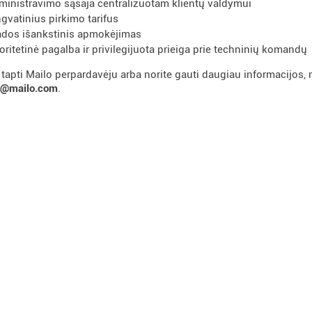
ministravimo sąsaja centralizuotam klientų valdymui
ngvatinius pirkimo tarifus
dos išankstinis apmokėjimas
ioritetinė pagalba ir privilegijuota prieiga prie techninių komandų
e tapti Mailo perpardavėju arba norite gauti daugiau informacijo
ro@mailo.com
.