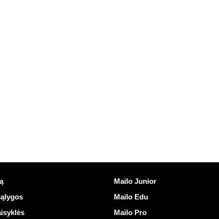
nuorodos
Atrasti Mailo
ą
Mailo Junior
ąlygos
Mailo Edu
isyklės
Mailo Pro