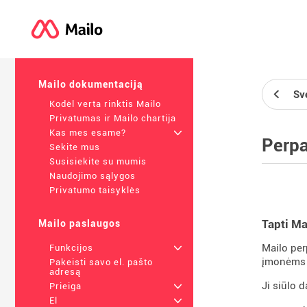
Mailo dokumentaciją
Sv
Kodėl verta rinktis Mailo
Privatumas ir Mailo chartija
Kas mes esame?
+
Perpa
Sekite mus
Susisiekite su mumis
Naudojimo sąlygos
Privatumo taisyklės
Tapti Ma
Mailo paslaugos
Mailo per
Funkcijos
+
įmonėms s
Pakeisti savo el. pašto
adresą
Ji siūlo 
Prieiga
+
El
+