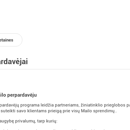
etaines
rdavėjai
ilo perpardavėju
pardavėjų programa leidžia partneriams, žiniatinklio prieglobos p
uteikti savo klientams prieigą prie visų Mailo sprendimų..
daugybę privalumų, tarp kurių: