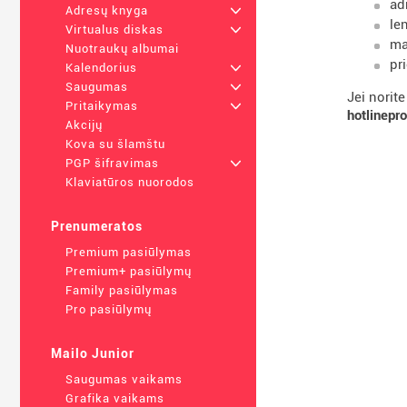
ad
Adresų knyga
+
le
Virtualus diskas
+
ma
Nuotraukų albumai
pr
Kalendorius
+
Saugumas
+
Jei norit
Pritaikymas
+
hotlinep
Akcijų
Kova su šlamštu
PGP šifravimas
+
Klaviatūros nuorodos
Prenumeratos
Premium pasiūlymas
Premium+ pasiūlymų
Family pasiūlymas
Pro pasiūlymų
Mailo Junior
Saugumas vaikams
Grafika vaikams