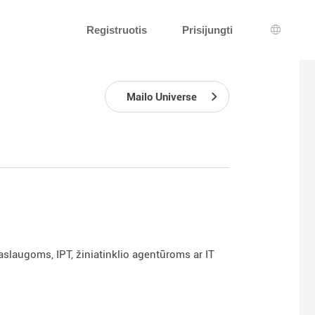
Registruotis
Prisijungti
Kalbos 
Mailo Universe
aslaugoms, IPT, žiniatinklio agentūroms ar IT