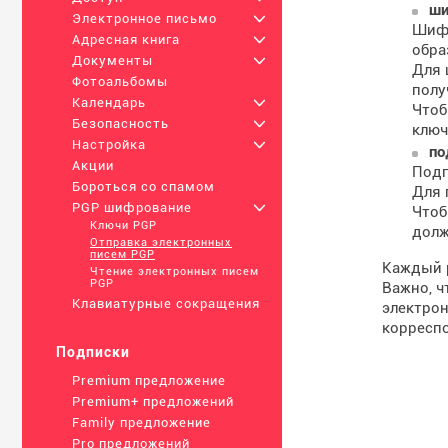
ши
Электронное письмо
+
Шифр
Адресная книга
+
обра
Документы
+
Для 
Фотоальбомы
полу
Календарь
+
Чтоб
Безопасность
+
ключ
Настройка
+
по
Акции
Подп
Бороться со спамом
Для 
PGP шифрование
+
Чтоб
Ключи PGP
долж
Отправка электронных
писем PGP
Каждый р
Чтение электронных писем
PGP
Важно, ч
Клавиатурные сокращения
электрон
корреспо
Подписки
Premium предложение
Premium+ предложений
Family предложение
Pro предложений