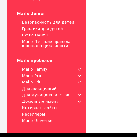
Mailo Junior
Безопасность для детей
Графика для детей
Офис Санты
Mailo Детские правила
конфиденциальности
Mailo пробелов
Mailo Family
+
Mailo Pro
+
Mailo Edu
+
Для ассоциаций
Для муниципалитетов
+
Доменные имена
+
Интернет-сайты
Реселлеры
Mailo Universe