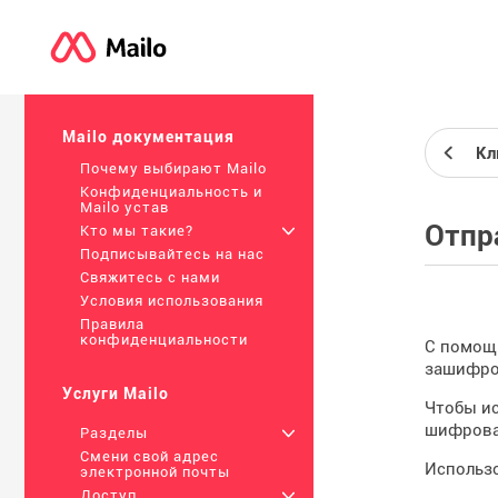
Mailo документация
Кл
Почему выбирают Mailo
Конфиденциальность и
Mailo устав
Отпр
Кто мы такие?
+
Подписывайтесь на нас
Свяжитесь с нами
Условия использования
Правила
конфиденциальности
С помощь
зашифров
Услуги Mailo
Чтобы ис
шифрова
Разделы
+
Смени свой адрес
Использ
электронной почты
Доступ
+