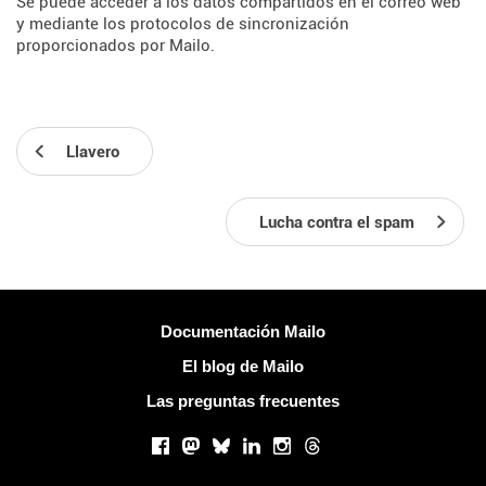
Se puede acceder a los datos compartidos en el correo web
y mediante los protocolos de sincronización
proporcionados por Mailo.
Llavero
Lucha contra el spam
Más información
Documentación Mailo
El blog de Mailo
Las preguntas frecuentes
Redes sociales
Facebook
Mastodon
Bluesky
LinkedIn
Instagram
Threads