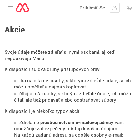
Prihlásiť Se
Otvorte menu
Prihlásiť sa
Výbe
Akcie
Svoje údaje môžete zdieľať s inými osobami, aj keď
nepoužívajú Mailo.
K dispozícii sú dva druhy prístupových práv:
iba na čítanie: osoby, s ktorými zdieľate údaje, si ich
môžu prečítať a najmä skopírovať
čítaj a píš: osoby, s ktorými zdieľate údaje, ich môžu
čítať, ale tiež pridávať alebo odstraňovať súbory
K dispozícii je niekoľko typov akcií:
Zdieľanie
prostredníctvom e-mailovej adresy
vám
umožňuje zabezpečený prístup k vašim údajom.
Na každú zadanú adresu sa odošle osobný e-mail: