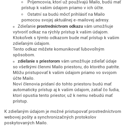
Príjemcovia, ktorí už používajú Mailo, budú mať
prístup k vašim údajom priamo v ich účte.
Ostatní sa budú môcť prihlásiť na Mailo
pomocou svojej aktuálnej e-mailovej adresy.
Zdieľanie
prostredníctvom odkazu
vám umožňuje
vytvoriť odkaz na rýchly prístup k vašim údajom.
Ktokoľvek s týmto odkazom bude mať prístup k vašim
zdieľaným údajom.
Tento odkaz môžete komunikovať ľubovoľným
spôsobom.
zdieľanie s priestorom
vám umožňuje zdieľať údaje
so všetkými členmi Mailo priestoru, do ktorého patríte.
Môžu pristupovať k vašim údajom priamo vo svojom
účte Mailo.
Noví členovia pridaní do tohto priestoru budú mať
automaticky prístup aj k vašim údajom, zatiaľ čo ľudia,
ktorí opustia tento priestor, už k nemu nebudú mať
prístup.
K zdieľaným údajom je možné pristupovať prostredníctvom
webovej pošty a synchronizačných protokolov
poskytovaných Mailo.