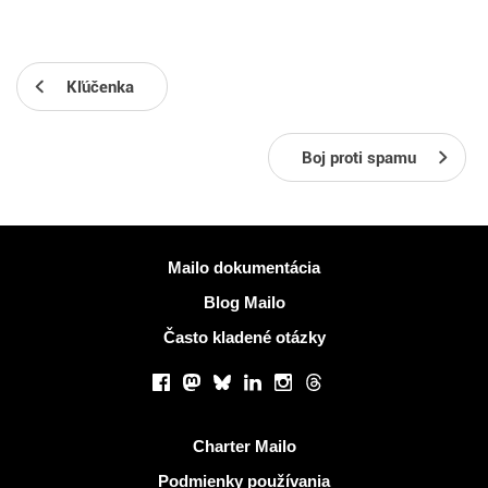
Kľúčenka
Boj proti spamu
Viac informácií
Mailo dokumentácia
Blog Mailo
Často kladené otázky
Sociálne siete
Facebook
Mastodon
Bluesky
LinkedIn
Instagram
Threads
Užitočné odkazy
Charter Mailo
Podmienky používania