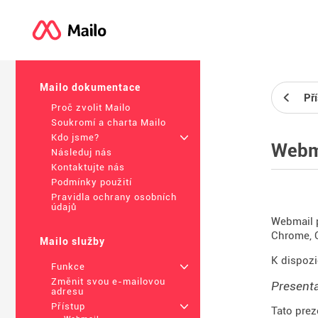
Mailo dokumentace
Př
Proč zvolit Mailo
Soukromí a charta Mailo
Kdo jsme?
+
Webm
Následuj nás
Kontaktujte nás
Podmínky použití
Pravidla ochrany osobních
údajů
Webmail p
Chrome, O
Mailo služby
K dispozi
Funkce
+
Změnit svou e-mailovou
Presenta
adresu
Přístup
+
Tato prez