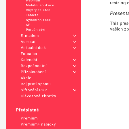
Webmail
resizing 
Mobilní aplikace
Chytrý telefon
Present
Tableta
Synchronizace
This pres
API
vašich zp
Poručnictví
E-mailem
+
Adresář
+
Virtuální disk
+
Fotoalba
Kalendář
+
Bezpečnostní
+
Přizpůsobení
+
Akcie
Boj proti spamu
Šifrování PGP
+
Klávesové zkratky
Předplatné
Premium
Premium+ nabídky