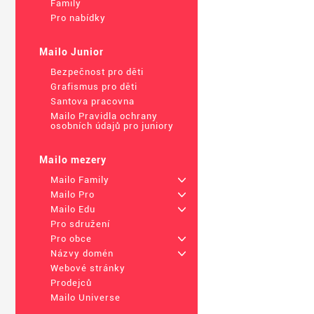
Family
Pro nabídky
Mailo Junior
Bezpečnost pro děti
Grafismus pro děti
Santova pracovna
Mailo Pravidla ochrany
osobních údajů pro juniory
Mailo mezery
Mailo Family
+
Mailo Pro
+
Mailo Edu
+
Pro sdružení
Pro obce
+
Názvy domén
+
Webové stránky
Prodejců
Mailo Universe