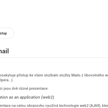
ístup
ail
oskytuje přístup ke všem službám služby Mailo z libovolného web
pera...).
ci jsou dvě různé prezentace:
tion as an application (web2)
entace na celou obrazovku využívá technologie web2 (AJAX), kte