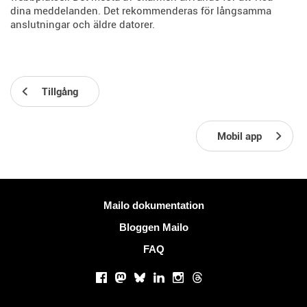
dina meddelanden. Det rekommenderas för långsamma
anslutningar och äldre datorer.
Tillgång
Mobil app
Mer information
Mailo dokumentation
Bloggen Mailo
FAQ
Sociala nätverk
Facebook
Mastodon
Bluesky
LinkedIn
Instagram
Threads