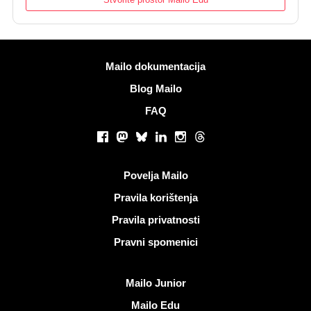
Više informacija
Mailo dokumentacija
Blog Mailo
FAQ
Društvene mreže
Facebook
Mastodon
Bluesky
LinkedIn
Instagram
Threads
Korisni linkovi
Povelja Mailo
Pravila korištenja
Pravila privatnosti
Pravni spomenici
Otkrijte Mailo
Mailo Junior
Mailo Edu