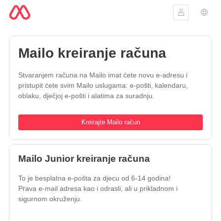
Prijavite se
Izbor
Mailo kreiranje računa
Stvaranjem računa na Mailo imat ćete novu e-adresu i
pristupit ćete svim Mailo uslugama: e-pošti, kalendaru,
oblaku, dječjoj e-pošti i alatima za suradnju.
Kreirajte Mailo račun
Mailo Junior kreiranje računa
To je besplatna e-pošta za djecu od 6-14 godina!
Prava e-mail adresa kao i odrasli, ali u prikladnom i
sigurnom okruženju.