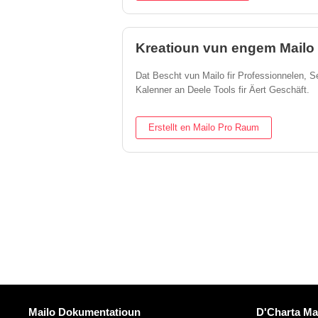
Kreatioun vun engem Mailo
Dat Bescht vun Mailo fir Professionnelen, 
Kalenner an Deele Tools fir Äert Geschäft.
Erstellt en Mailo Pro Raum
Méi Informatiounen
Nëtzlech Li
Mailo Dokumentatioun
D'Charta Ma