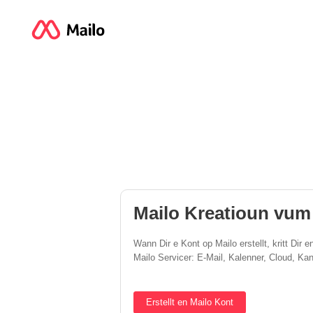
Mailo Kreatioun vum
Wann Dir e Kont op Mailo erstellt, kritt Dir 
Mailo Servicer: E-Mail, Kalenner, Cloud, Kan
Erstellt en Mailo Kont