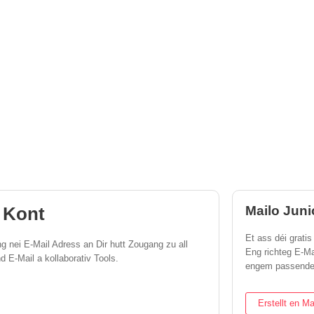
 Kont
Mailo Juni
Et ass déi gratis
eng nei E-Mail Adress an Dir hutt Zougang zu all
Eng richteg E-Ma
d E-Mail a kollaborativ Tools.
engem passende
Erstellt en Ma