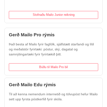
Stofnaðu Mailo Junior reikning
Gerð Mailo Pro rýmis
Það besta af Mailo fyrir fagfólk, sjálfstætt starfandi og lítil
og meðalstór fyrirtæki: póstur, ský, dagatal og
samnýtingartæki fyrir fyrirtækið þitt.
Búðu til Mailo Pro bil
Gerð Mailo Edu rýmis
Til að kenna nemendum internetið og tölvupóst hefur Mailo
sett upp fyrsta póstkerfið fyrir skóla.