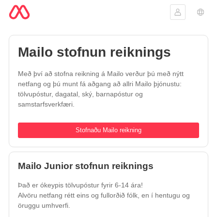
Skráðu þig 
Tung
Mailo stofnun reiknings
Með því að stofna reikning á Mailo verður þú með nýtt
netfang og þú munt fá aðgang að allri Mailo þjónustu:
tölvupóstur, dagatal, ský, barnapóstur og
samstarfsverkfæri.
Stofnaðu Mailo reikning
Mailo Junior stofnun reiknings
Það er ókeypis tölvupóstur fyrir 6-14 ára!
Alvöru netfang rétt eins og fullorðið fólk, en í hentugu og
öruggu umhverfi.