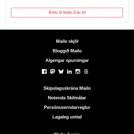
Búðu til Mailo Edu bil
Meiri upplýsingar
Mailo skjöl
Bloggið Mailo
Algengar spurningar
Samfélagsmiðlar
Facebook
Mastodon
Bluesky
LinkedIn
Instagram
Threads
Gagnlegir krækjur
Skipulagsskrána Mailo
Notenda Skilmálar
Persónuverndarreglur
Lagaleg umtal
Uppgötva Mailo