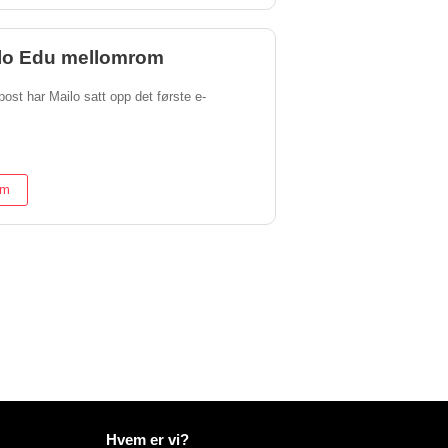
ilo Edu mellomrom
post har Mailo satt opp det første e-
om
Mer informasjon på Mailo
Hvem er vi?