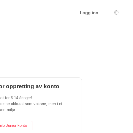
Logg inn
Språkva
or oppretting av konto
st for 6-14 åringer!
dresse akkurat som voksne, men i et
ert miljø.
ilo Junior konto