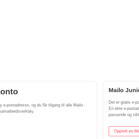
konto
Mailo Juni
Det er gratis e-po
 e-postadresse, og du får tilgang til alle Mailo -
En ekte e-posta
g samarbeidsverktøy.
passende og sikk
Opprett en Ma