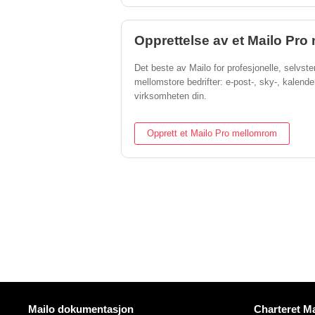
Opprettelse av et Mailo Pr
Det beste av Mailo for profesjonelle, selvs
mellomstore bedrifter: e-post-, sky-, kalende
virksomheten din.
Opprett et Mailo Pro mellomrom
Mer informasjon
Nyttige lenk
Mailo dokumentasjon
Charteret Ma