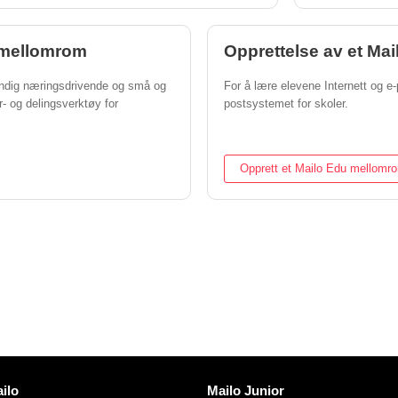
o mellomrom
Opprettelse av et Ma
tendig næringsdrivende og små og
For å lære elevene Internett og e-
r- og delingsverktøy for
postsystemet for skoler.
Opprett et Mailo Edu mellomr
er
Oppdag Mailo
ilo
Mailo Junior