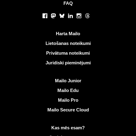
FAQ
Sociālie tīkli
Facebook
Mastodon
Bluesky
LinkedIn
Instagram
Threads
Noderīgas saites
Harta Mailo
Lietošanas noteikumi
Privātuma noteikumi
Juridiski pieminējumi
Atklāt Mailo
Mailo Junior
Mailo Edu
Mailo Pro
Mailo Secure Cloud
Vairāk informācijas vietnē Mailo
Kas mēs esam?