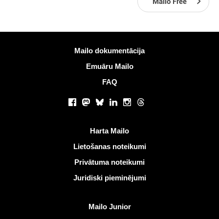
Mailo Free
Vairāk informācijas
Mailo dokumentācija
Emuāru Mailo
FAQ
Sociālie tīkli
Facebook
Mastodon
Bluesky
LinkedIn
Instagram
Threads
Noderīgas saites
Harta Mailo
Lietošanas noteikumi
Privātuma noteikumi
Juridiski pieminējumi
Atklāt Mailo
Mailo Junior