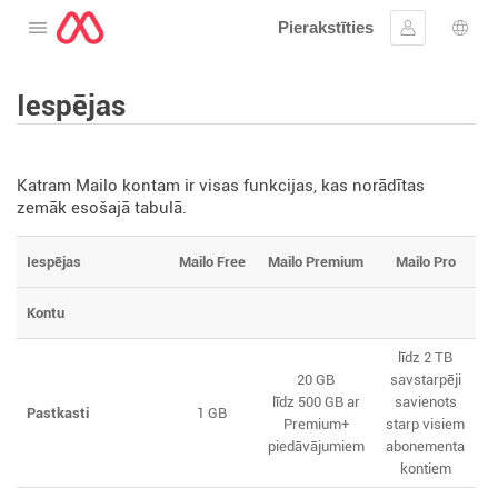
Pierakstīties
Atveriet izvēlni
Ielogoties
Valo
Iespējas
Katram Mailo kontam ir visas funkcijas, kas norādītas
zemāk esošajā tabulā.
Iespējas
Mailo Free
Mailo Premium
Mailo Pro
Kontu
līdz 2 TB
20 GB
savstarpēji
līdz 500 GB ar
savienots
Pastkasti
1 GB
Premium+
starp visiem
piedāvājumiem
abonementa
kontiem