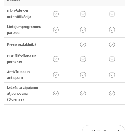
Divu faktoru
autentifikācija
Lietojumprogrammu
paroles
Pieeja aizbildnībā
PGP šifrēšana un
paraksts
Antivīruss un
antispam
Izdzēsto ziņojumu
atjaunošana
(3 dienas)