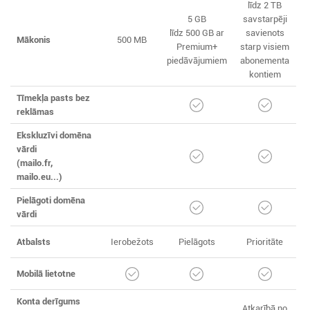
līdz 2 TB
5 GB
savstarpēji
līdz 500 GB ar
savienots
Mākonis
500 MB
Premium+
starp visiem
piedāvājumiem
abonementa
kontiem
Tīmekļa pasts bez
reklāmas
Ekskluzīvi domēna
vārdi
(mailo.fr,
mailo.eu...)
Pielāgoti domēna
vārdi
Atbalsts
Ierobežots
Pielāgots
Prioritāte
Mobilā lietotne
Konta derīgums
Atkarībā no