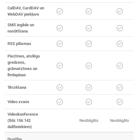
CalDAV, CardDAV un
WebDAV piekļuve
SMS iegāde un
nosūtīšana
RSS plūsmas
Piezīmes, atslēgu
gredzens,
grāmatzīmes un
līmlapiņas
Tērzēšana
Video zvans
Videokonference
(līdz 156 142
Neobligāts
Neobligāts
dalībniekiem)
Drošība