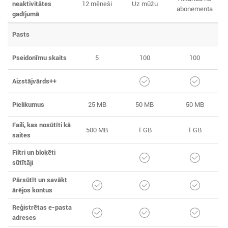
neaktivitātes
12 mēneši
Uz mūžu
abonementa
gadījumā
Pasts
Pseidonīmu skaits
5
100
100
Aizstājvārds++
Pielikumus
25 MB
50 MB
50 MB
Faili, kas nosūtīti kā
500 MB
1 GB
1 GB
saites
Filtri un bloķēti
sūtītāji
Pārsūtīt un savākt
ārējos kontus
Reģistrētas e-pasta
adreses