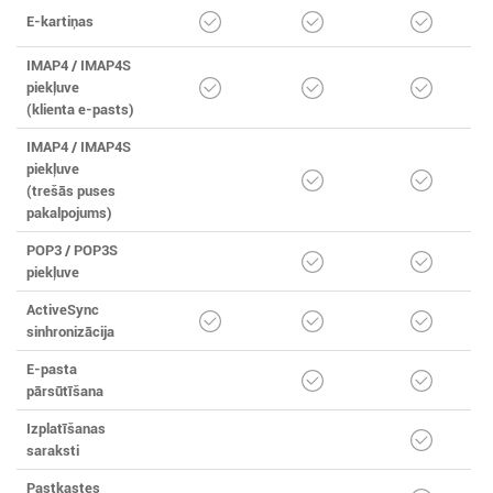
E-kartiņas
IMAP4 / IMAP4S
piekļuve
(klienta e-pasts)
IMAP4 / IMAP4S
piekļuve
(trešās puses
pakalpojums)
POP3 / POP3S
piekļuve
ActiveSync
sinhronizācija
E-pasta
pārsūtīšana
Izplatīšanas
saraksti
Pastkastes