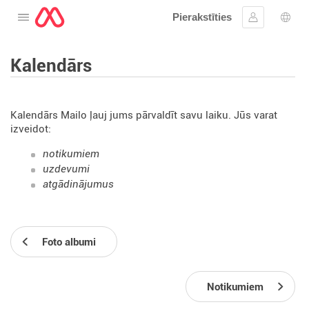
Pierakstīties
Atveriet izvēlni
Ielogoties
Valo
Kalendārs
Kalendārs Mailo ļauj jums pārvaldīt savu laiku. Jūs varat
izveidot:
notikumiem
uzdevumi
atgādinājumus
Foto albumi
Notikumiem