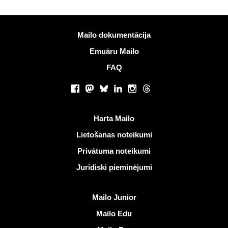
Vairāk informācijas
Mailo dokumentācija
Emuāru Mailo
FAQ
Sociālie tīkli
Facebook
Mastodon
Bluesky
LinkedIn
Instagram
Threads
Noderīgas saites
Harta Mailo
Lietošanas noteikumi
Privātuma noteikumi
Juridiski pieminējumi
Atklāt Mailo
Mailo Junior
Mailo Edu