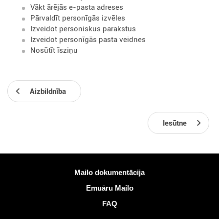
Vākt ārējās e-pasta adreses
Pārvaldīt personīgās izvēles
Izveidot personiskus parakstus
Izveidot personīgās pasta veidnes
Nosūtīt īsziņu
Aizbildnība
Iesūtne
Vairāk informācijas
Mailo dokumentācija
Emuāru Mailo
FAQ
Sociālie tīkli