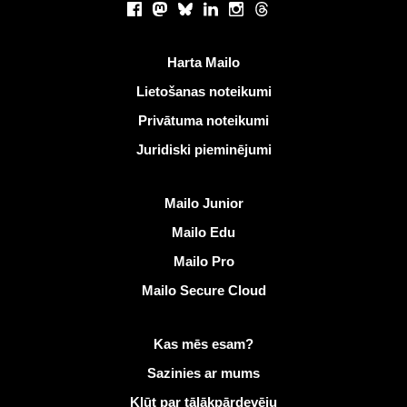
Facebook
Mastodon
Bluesky
LinkedIn
Instagram
Threads
Noderīgas saites
Harta Mailo
Lietošanas noteikumi
Privātuma noteikumi
Juridiski pieminējumi
Atklāt Mailo
Mailo Junior
Mailo Edu
Mailo Pro
Mailo Secure Cloud
Vairāk informācijas vietnē Mailo
Kas mēs esam?
Sazinies ar mums
Kļūt par tālākpārdevēju