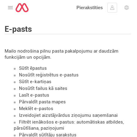
Pierakstīties
Atveriet izvēlni
Ielogoties
Valo
E-pasts
Mailo nodrošina pilnu pasta pakalpojumu ar daudzām
funkcijām un opcijām.
Sūtīt ēpastus
Nosūtīt reģistrētus e-pastus
Sūtīt e-kartiņas
Nosūtīt failus kā saites
Lasīt e-pastus
Pārvaldīt pasta mapes
Meklēt e-pastos
Izveidojiet aizstājvārdus ziņojumu saņemšanai
Filtrēt ienākošos e-pastus: automātiskas atbildes,
pārsūtīšana, paziņojumi
Pārvaldīt sūtītāju sarakstus