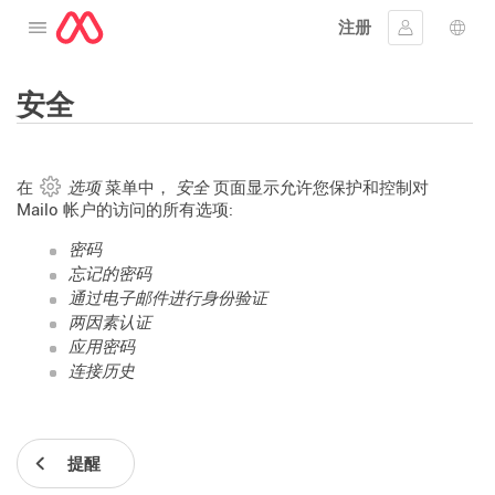
注册
打开菜单
登入
语言
安全
在
选项
菜单中，
安全
页面显示允许您保护和控制对
Mailo 帐户的访问的所有选项:
密码
忘记的密码
通过电子邮件进行身份验证
两因素认证
应用密码
连接历史
提醒