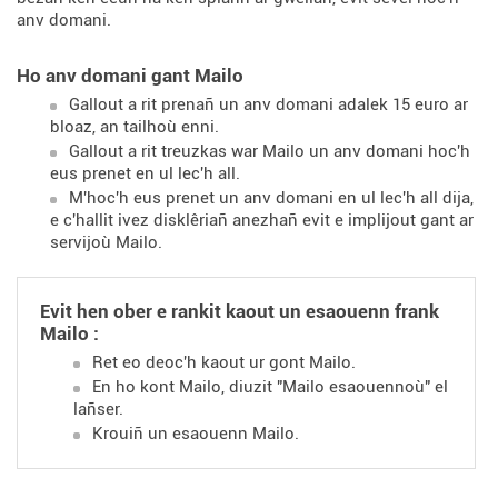
anv domani.
Ho anv domani gant Mailo
Gallout a rit prenañ un anv domani adalek 15 euro ar
bloaz, an tailhoù enni.
Gallout a rit treuzkas war Mailo un anv domani hoc'h
eus prenet en ul lec'h all.
M'hoc'h eus prenet un anv domani en ul lec'h all dija,
e c'hallit ivez disklêriañ anezhañ evit e implijout gant ar
servijoù Mailo.
Evit hen ober e rankit kaout un esaouenn frank
Mailo :
Ret eo deoc'h kaout ur gont Mailo.
En ho kont Mailo, diuzit "Mailo esaouennoù" el
lañser.
Krouiñ un esaouenn Mailo.