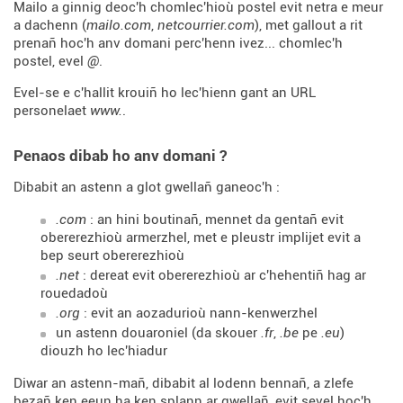
Mailo a ginnig deoc'h chomlec'hioù postel evit netra e meur
a dachenn (
mailo.com
,
netcourrier.com
), met gallout a rit
prenañ hoc'h anv domani perc'henn ivez... chomlec'h
postel, evel
@
.
Evel-se e c'hallit krouiñ ho lec'hienn gant an URL
personelaet
www.
.
Penaos dibab ho anv domani ?
Dibabit an astenn a glot gwellañ ganeoc'h :
.com
: an hini boutinañ, mennet da gentañ evit
obererezhioù armerzhel, met e pleustr implijet evit a
bep seurt obererezhioù
.net
: dereat evit obererezhioù ar c'hehentiñ hag ar
rouedadoù
.org
: evit an aozadurioù nann-kenwerzhel
un astenn douaroniel (da skouer
.fr
,
.be
pe
.eu
)
diouzh ho lec'hiadur
Diwar an astenn-mañ, dibabit al lodenn bennañ, a zlefe
bezañ ken eeun ha ken splann ar gwellañ, evit sevel hoc'h