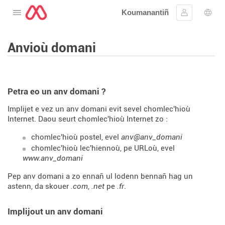
Koumanantiñ
Digeriñ al lañser
Kevreañ
Diba
Anvioù domani
Petra eo un anv domani ?
Implijet e vez un anv domani evit sevel chomlec'hioù
Internet. Daou seurt chomlec'hioù Internet zo :
chomlec'hioù postel, evel
anv@anv_domani
chomlec'hioù lec'hiennoù, pe URLoù, evel
www.anv_domani
Pep anv domani a zo ennañ ul lodenn bennañ hag un
astenn, da skouer
.com
,
.net
pe
.fr
.
Implijout un anv domani