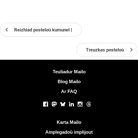
Reizhiad posteloù kumunel |
Treuzkas posteloù
Muioc'h a ditouroù
Teuliadur Mailo
Blog Mailo
Ar FAQ
Rouedadoù sokial |
Facebook
Mastodon
Bluesky
LinkedIn
Instagram
Threads
Liammoù talvoudus
Karta Mailo
Amplegadoù implijout