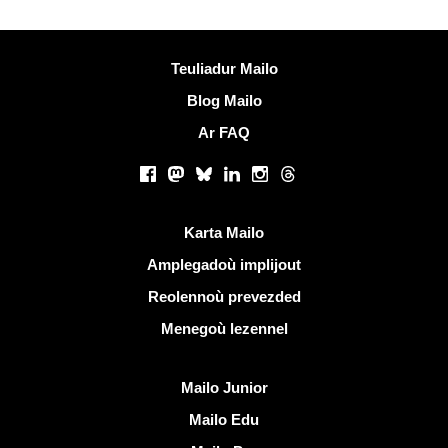
Muioc'h a ditouroù
Teuliadur Mailo
Blog Mailo
Ar FAQ
Rouedadoù sokial |
Facebook
Mastodon
Bluesky
LinkedIn
Instagram
Threads
Liammoù talvoudus
Karta Mailo
Amplegadoù implijout
Reolennoù prevezded
Menegoù lezennel
Dizoloiñ Mailo
Mailo Junior
Mailo Edu