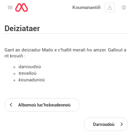
Koumanantiñ
Digeriñ al lañser
Kevreañ
Diba
Deiziataer
Gant an deiziadur Mailo e c'hallit merañ ho amzer. Gallout a
rit krouiñ :
darvoudoù
trevelloù
kounadurioù
Albomoù luc'hskeudennoù
Darvoudoù