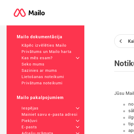
Mailo dokumentācija
Ka
Kāpēc izvēlēties Mailo
Privātums un Mailo harta
Kas mēs esam?
+
Noti
Seko mums
Sazinies ar mums
Lietošanas noteikumi
Privātuma noteikumi
Jūsu Mail
Mailo pakalpojumiem
no
Iespējas
+
sā
Mainiet savu e-pasta adresi
il
Piekļuvi
+
ti
E-pasts
+
ap
Adrešu grāmata
+