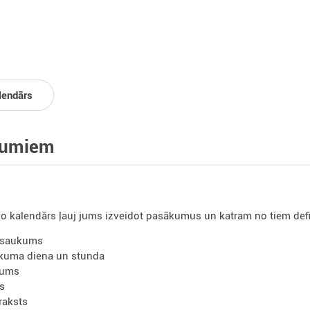
lendārs
kumiem
o kalendārs ļauj jums izveidot pasākumus un katram no tiem defi
saukums
kuma diena un stunda
gums
ps
raksts