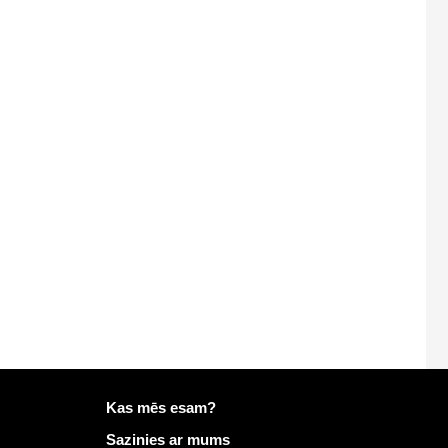
Vairāk informācijas vietnē Mailo
Kas mēs esam?
Sazinies ar mums