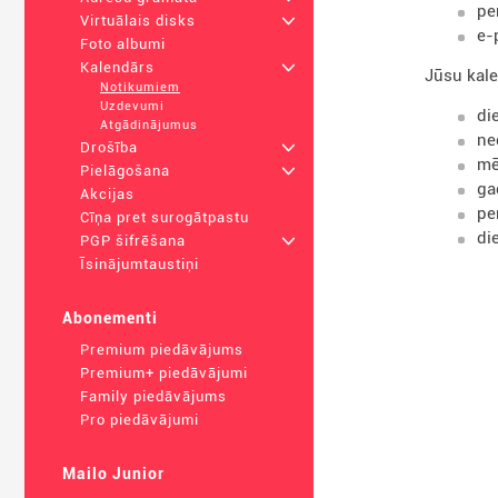
pe
Virtuālais disks
+
e-
Foto albumi
Kalendārs
+
Jūsu kale
Notikumiem
Uzdevumi
di
Atgādinājumus
ne
Drošība
+
mē
Pielāgošana
+
ga
Akcijas
pe
Cīņa pret surogātpastu
di
PGP šifrēšana
+
Īsinājumtaustiņi
Abonementi
Premium piedāvājums
Premium+ piedāvājumi
Family piedāvājums
Pro piedāvājumi
Mailo Junior