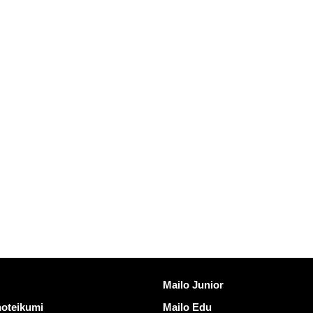
ites
Atklāt Mailo
Mailo Junior
noteikumi
Mailo Edu