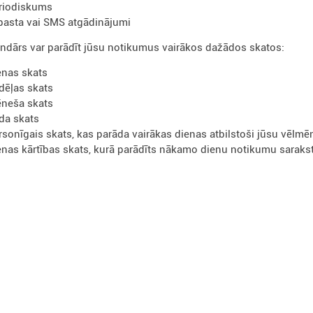
riodiskums
pasta vai SMS atgādinājumi
ndārs var parādīt jūsu notikumus vairākos dažādos skatos:
enas skats
dēļas skats
neša skats
da skats
rsonīgais skats, kas parāda vairākas dienas atbilstoši jūsu vēlm
enas kārtības skats, kurā parādīts nākamo dienu notikumu saraks