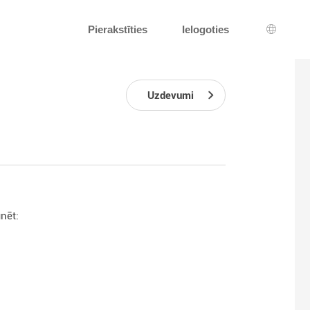
Pierakstīties
Ielogoties
Valodas
Uzdevumi
nēt: