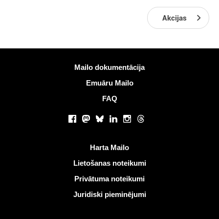
Akcijas
Vairāk informācijas
Mailo dokumentācija
Emuāru Mailo
FAQ
Sociālie tīkli
Facebook
Mastodon
Bluesky
LinkedIn
Instagram
Threads
Noderīgas saites
Harta Mailo
Lietošanas noteikumi
Privātuma noteikumi
Juridiski pieminējumi