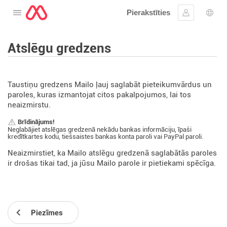
Pierakstīties
Atveriet izvēlni
Ielogoties
Valo
Atslēgu gredzens
Taustiņu gredzens Mailo ļauj saglabāt pieteikumvārdus un
paroles, kuras izmantojat citos pakalpojumos, lai tos
neaizmirstu.
Brīdinājums!
Neglabājiet atslēgas gredzenā nekādu bankas informāciju, īpaši
kredītkartes kodu, tiešsaistes bankas konta paroli vai PayPal paroli.
Neaizmirstiet, ka Mailo atslēgu gredzenā saglabātās paroles
ir drošas tikai tad, ja jūsu Mailo parole ir pietiekami spēcīga.
Piezīmes