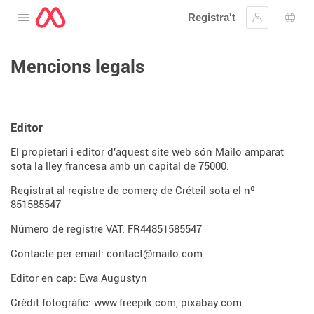
Registra't
Obre el menú
Inicia la se
Sele
Mencions legals
Editor
El propietari i editor d'aquest site web són Mailo amparat
sota la lley francesa amb un capital de 75000.
Registrat al registre de comerç de Créteil sota el nº
851585547
Número de registre VAT: FR44851585547
Contacte per email: contact@mailo.com
Editor en cap: Ewa Augustyn
Crèdit fotogràfic:
www.freepik.com
,
pixabay.com