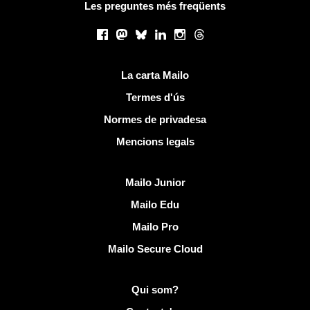
Les preguntes més freqüents
Xarxes socials
Facebook
Mastodon
Bluesky
LinkedIn
Instagram
Threads
Links útils
La carta Mailo
Termes d'ús
Normes de privadesa
Mencions legals
Descobreix Mailo
Mailo Junior
Mailo Edu
Mailo Pro
Mailo Secure Cloud
Més informació sobre Mailo
Qui som?