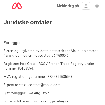
Melde deg på
Åpne menyen
Logg inn
Språ
Juridiske omtaler
Forlegger
Eieren og utgiveren av dette nettstedet er Mailo innlemmet i
fransk lov med en hovedstad på 75000 €.
Registrert hos Créteil RCS / French Trade Registry under
nummer 851585547
MVA-registreringsnummer: FR44851585547
E-postkontakt: contact@mailo.com
Sjef forlegger: Ewa Augustyn
Fotokreditt:
www.freepik.com
,
pixabay.com