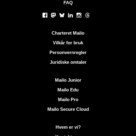
FAQ
Sosiale nettverk
Facebook
Mastodon
Bluesky
LinkedIn
Instagram
Threads
Nyttige lenker
Charteret Mailo
Vilkår for bruk
Personvernregler
Juridiske omtaler
Oppdag Mailo
Mailo Junior
Mailo Edu
Mailo Pro
Mailo Secure Cloud
Mer informasjon på Mailo
Hvem er vi?