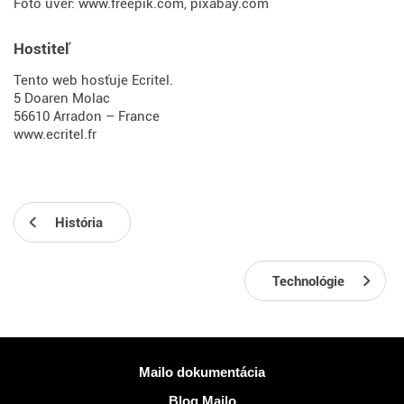
Foto úver:
www.freepik.com
,
pixabay.com
Hostiteľ
Tento web hosťuje Ecritel.
5 Doaren Molac
56610 Arradon – France
www.ecritel.fr
História
Technológie
Viac informácií
Mailo dokumentácia
Blog Mailo