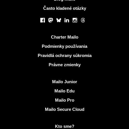
Často kladené otázky
Sociálne siete
Facebook
Mastodon
Bluesky
LinkedIn
Instagram
Threads
Užitočné odkazy
Charter Mailo
Podmienky používania
Pravidlá ochrany súkromia
Právne zmienky
Objaviť Mailo
Mailo Junior
Mailo Edu
Mailo Pro
Mailo Secure Cloud
Viac informácií na Mailo
Kto sme?