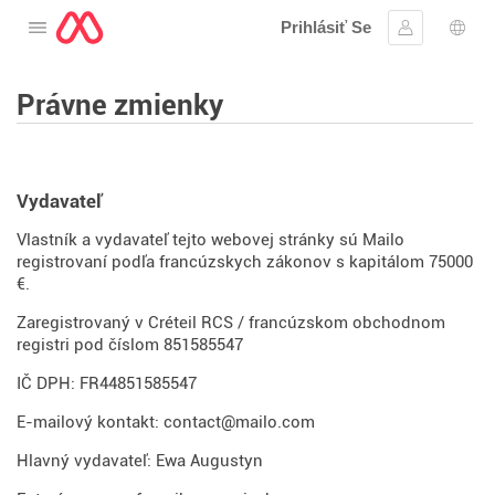
Prihlásiť Se
Otvorte menu
Prihlásiť sa
Výbe
Právne zmienky
Vydavateľ
Vlastník a vydavateľ tejto webovej stránky sú Mailo
registrovaní podľa francúzskych zákonov s kapitálom 75000
€.
Zaregistrovaný v Créteil RCS / francúzskom obchodnom
registri pod číslom 851585547
IČ DPH: FR44851585547
E-mailový kontakt: contact@mailo.com
Hlavný vydavateľ: Ewa Augustyn