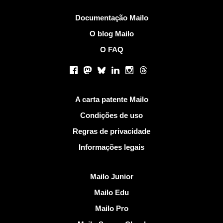
Mais Informações
Documentação Mailo
O blog Mailo
O FAQ
Redes sociais
Facebook
Mastodon
Bluesky
LinkedIn
Instagram
Threads
Links Úteis
A carta patente Mailo
Condições de uso
Regras de privacidade
Informações legais
Descobrir Mailo
Mailo Junior
Mailo Edu
Mailo Pro