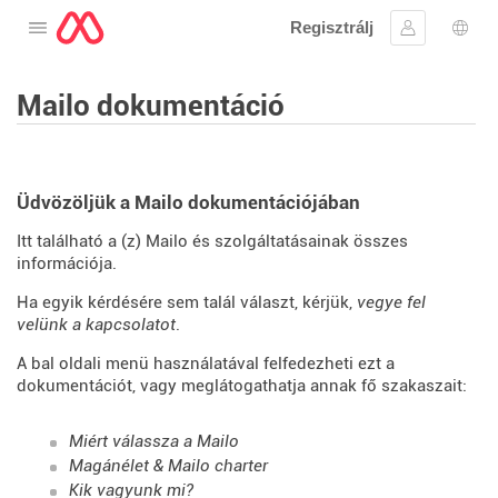
Regisztrálj
Nyissa meg a menüt
Bejelentke
Nyel
Mailo dokumentáció
Üdvözöljük a Mailo dokumentációjában
Itt található a (z) Mailo és szolgáltatásainak összes
információja.
Ha egyik kérdésére sem talál választ, kérjük,
vegye fel
velünk a kapcsolatot
.
A bal oldali menü használatával felfedezheti ezt a
dokumentációt, vagy meglátogathatja annak fő szakaszait:
Miért válassza a Mailo
Magánélet & Mailo charter
Kik vagyunk mi?