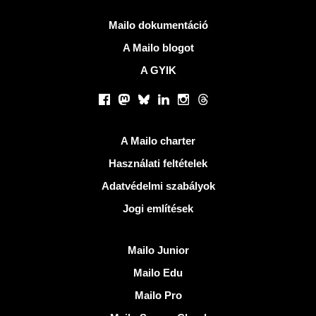
Több információ
Mailo dokumentáció
A Mailo blogot
A GYIK
Közösségi hálózatok
Facebook
Mastodon
Bluesky
LinkedIn
Instagram
Threads
Hasznos Linkek
A Mailo charter
Használati feltételek
Adatvédelmi szabályok
Jogi említések
Fedezze fel Mailo
Mailo Junior
Mailo Edu
Mailo Pro