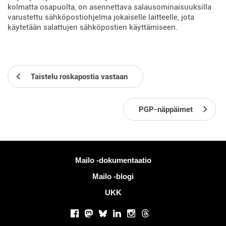
kolmatta osapuolta, on asennettava salausominaisuuksilla
varustettu sähköpostiohjelma jokaiselle laitteelle, jota
käytetään salattujen sähköpostien käyttämiseen.
Taistelu roskapostia vastaan
PGP-näppäimet
Lisää tietoa
Mailo -dokumentaatio
Mailo -blogi
UKK
Sosiaaliset verkostot
Facebook
Mastodon
Bluesky
LinkedIn
Instagram
Threads