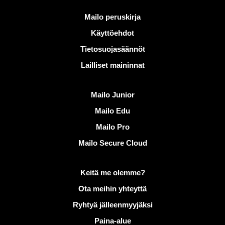
Hyödyllisiä linkkejä
Mailo peruskirja
Käyttöehdot
Tietosuojasäännöt
Lailliset maininnat
Löydä Mailo
Mailo Junior
Mailo Edu
Mailo Pro
Mailo Secure Cloud
Lisätietoja aiheesta Mailo
Keitä me olemme?
Ota meihin yhteyttä
Ryhtyä jälleenmyyjäksi
Paina-alue