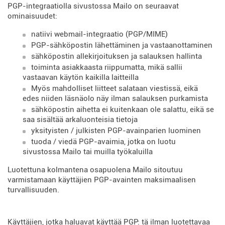
PGP-integraatiolla sivustossa Mailo on seuraavat
ominaisuudet:
natiivi webmail-integraatio (PGP/MIME)
PGP-sähköpostin lähettäminen ja vastaanottaminen
sähköpostin allekirjoituksen ja salauksen hallinta
toiminta asiakkaasta riippumatta, mikä sallii
vastaavan käytön kaikilla laitteilla
Myös mahdolliset liitteet salataan viestissä, eikä
edes niiden läsnäolo näy ilman salauksen purkamista
sähköpostin aihetta ei kuitenkaan ole salattu, eikä se
saa sisältää arkaluonteisia tietoja
yksityisten / julkisten PGP-avainparien luominen
tuoda / viedä PGP-avaimia, jotka on luotu
sivustossa Mailo tai muilla työkaluilla
Luotettuna kolmantena osapuolena Mailo sitoutuu
varmistamaan käyttäjien PGP-avainten maksimaalisen
turvallisuuden.
Käyttäjien, jotka haluavat käyttää PGP: tä ilman luotettavaa