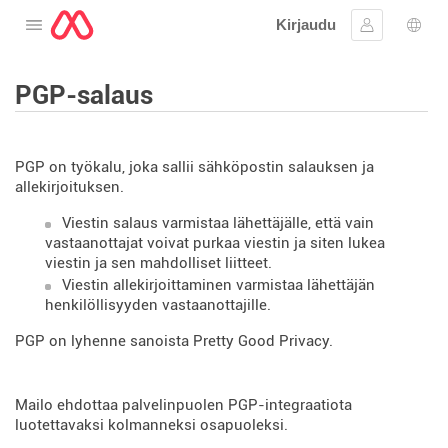
Kirjaudu
Avaa valikko
Kirjaudu si
Kiele
PGP-salaus
PGP on työkalu, joka sallii sähköpostin salauksen ja
allekirjoituksen.
Viestin salaus varmistaa lähettäjälle, että vain
vastaanottajat voivat purkaa viestin ja siten lukea
viestin ja sen mahdolliset liitteet.
Viestin allekirjoittaminen varmistaa lähettäjän
henkilöllisyyden vastaanottajille.
PGP on lyhenne sanoista Pretty Good Privacy.
Mailo ehdottaa palvelinpuolen PGP-integraatiota
luotettavaksi kolmanneksi osapuoleksi.