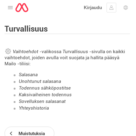
Kirjaudu
Avaa valikko
Kirjaudu si
Kiele
Turvallisuus
Vaihtoehdot
-valikossa
Turvallisuus
-sivulla on kaikki
vaihtoehdot, joiden avulla voit suojata ja hallita pääsyä
Mailo -tiliisi:
Salasana
Unohtunut salasana
Todennus sähköpostitse
Kaksivaiheinen todennus
Sovelluksen salasanat
Yhteyshistoria
Muistutuksia