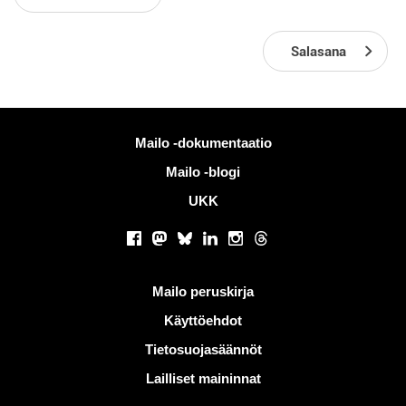
Salasana
Lisää tietoa
Mailo -dokumentaatio
Mailo -blogi
UKK
Sosiaaliset verkostot
Facebook
Mastodon
Bluesky
LinkedIn
Instagram
Threads
Hyödyllisiä linkkejä
Mailo peruskirja
Käyttöehdot
Tietosuojasäännöt
Lailliset maininnat