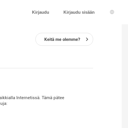
Kirjaudu
Kirjaudu sisään
Kielen v
Keitä me olemme?
ikkialla Internetissä. Tämä pätee
uja: