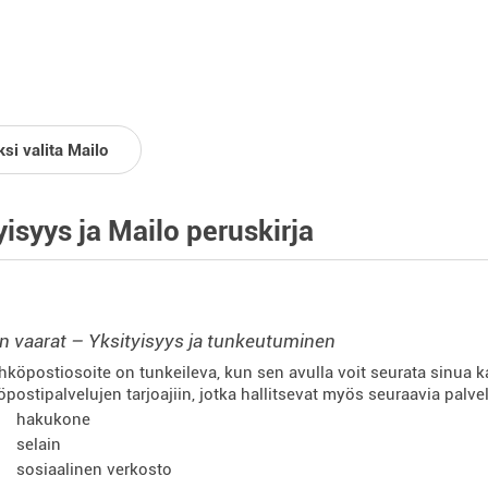
si valita Mailo
yisyys ja Mailo peruskirja
in vaarat – Yksityisyys ja tunkeutuminen
hköpostiosoite on tunkeileva, kun sen avulla voit seurata sinua ka
postipalvelujen tarjoajiin, jotka hallitsevat myös seuraavia palvel
hakukone
selain
sosiaalinen verkosto