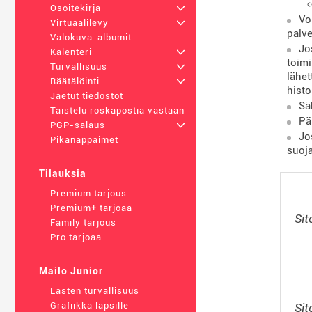
Osoitekirja
+
Vo
Virtuaalilevy
+
palve
Valokuva-albumit
Jo
Kalenteri
+
toimi
Turvallisuus
+
lähet
Räätälöinti
+
histor
Jaetut tiedostot
Sä
Taistelu roskapostia vastaan
Pä
PGP-salaus
+
Jo
Pikanäppäimet
suoja
Tilauksia
Premium tarjous
Premium+ tarjoaa
Sit
Family tarjous
Pro tarjoaa
Mailo Junior
Lasten turvallisuus
Grafiikka lapsille
Sit