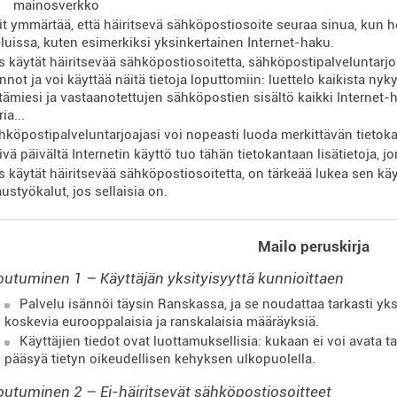
mainosverkko
it ymmärtää, että häiritsevä sähköpostiosoite seuraa sinua, kun 
luissa, kuten esimerkiksi yksinkertainen Internet-haku.
s käytät häiritsevää sähköpostiosoitetta, sähköpostipalveluntarjoa
nnot ja voi käyttää näitä tietoja loputtomiin: luettelo kaikista ny
tämiesi ja vastaanotettujen sähköpostien sisältö kaikki Internet-
ia...
hköpostipalveluntarjoajasi voi nopeasti luoda merkittävän tietok
ivä päivältä Internetin käyttö tuo tähän tietokantaan lisätietoja, jo
s käytät häiritsevää sähköpostiosoitetta, on tärkeää lukea sen käy
ustyökalut, jos sellaisia ​​on.
Mailo peruskirja
outuminen 1 – Käyttäjän yksityisyyttä kunnioittaen
Palvelu isännöi täysin Ranskassa, ja se noudattaa tarkasti yksi
koskevia eurooppalaisia ​​ja ranskalaisia ​​määräyksiä.
Käyttäjien tiedot ovat luottamuksellisia: kukaan ei voi avata t
pääsyä tietyn oikeudellisen kehyksen ulkopuolella.
outuminen 2 – Ei-häiritsevät sähköpostiosoitteet