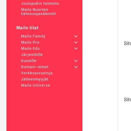
Joulupukin toimisto
Mailo Nuorten
tietosuojasäännöt
Mailo tilat
Mailo Family
+
Mailo Pro
+
Sit
Mailo Edu
+
Järjestöille
Kunnille
+
Domain-nimet
+
Verkkosivustoja
Jälleenmyyjät
Mailo Universe
Sit