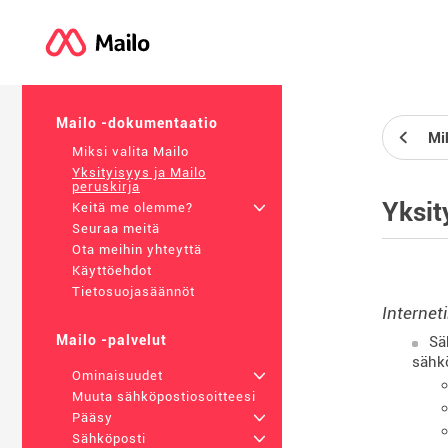
Mailo -dokumentaatio
Mik
Miksi valita Mailo
Yksityisyys ja Mailo
peruskirja
Yksit
Keitä me olemme?
+
Seuraa meitä
Ota meihin yhteyttä
Käyttöehdot
Tietosuojasäännöt
Internet
Mailo -palvelut
Sä
sähkö
Ominaisuudet
+
Muuta sähköpostiosoitteesi
Pääsy
+
Sähköposti
+