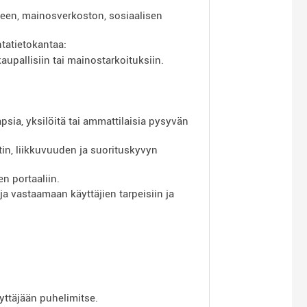
oneen, mainosverkoston, sosiaalisen
ntatietokantaa:
aupallisiin tai mainostarkoituksiin.
psia, yksilöitä tai ammattilaisia ​​pysyvän
in, liikkuvuuden ja suorituskyvyn
n portaaliin.
a vastaamaan käyttäjien tarpeisiin ja
äyttäjään puhelimitse.