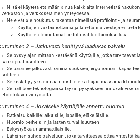
Niitä ei käytetä etsimään sinua kaikkialta Internetistä hakuk
verkoston ja verkkoselaimen yhteydessä.
Ne eivät ole houkutus rakentaa nimellistä profilointi- ja seura
Käyttäjien vastaanottamia ja lähettämiä viestejä ei lueta k
Käyttäjien toimittamat tiedot ovat luottamuksellisia.
outuminen 3 – Jatkuvasti kehittyvä laadukas palvelu
Se pysyy ajan mittaan kestävänä käyttäjille, jotka tarvitsevat la
sähköpostiosoitteen.
Se paranee jatkuvasti ominaisuuksien, ergonomian, kapasiteet
suhteen.
Se keskittyy yksinomaan postiin eikä hajau massamarkkinoide
Se hallitsee teknologiansa täysin pysyäkseen innovatiivisena j
ehdotuksiin viipymättä.
outuminen 4 – Jokaiselle käyttäjälle annettu huomio
Ratkaisu kaikille: aikuisille, lapsille, eläkeläisille.
Huomio perheisiin ja lasten turvallisuuteen.
Esitystyökalut ammattilaisille.
Läheinen suhde palveluun
, joka tarvittaessa ottaa yhteyttä k