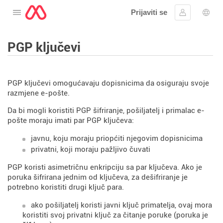
Prijaviti se
Otvorite meni
Prijavite se
Izbor
PGP ključevi
PGP ključevi omogućavaju dopisnicima da osiguraju svoje
razmjene e-pošte.
Da bi mogli koristiti PGP šifriranje, pošiljatelj i primalac e-
pošte moraju imati par PGP ključeva:
javnu, koju moraju priopćiti njegovim dopisnicima
privatni, koji moraju pažljivo čuvati
PGP koristi asimetričnu enkripciju sa par ključeva. Ako je
poruka šifrirana jednim od ključeva, za dešifriranje je
potrebno koristiti drugi ključ para.
ako pošiljatelj koristi javni ključ primatelja, ovaj mora
koristiti svoj privatni ključ za čitanje poruke (poruka je