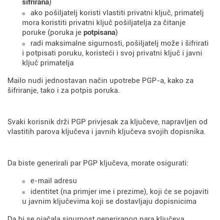
šifrirana
)
ako pošiljatelj koristi vlastiti privatni ključ, primatelj
mora koristiti privatni ključ pošiljatelja za čitanje
poruke (poruka je
potpisana
)
radi maksimalne sigurnosti, pošiljatelj može i šifrirati
i potpisati poruku, koristeći i svoj privatni ključ i javni
ključ primatelja
Mailo nudi jednostavan način upotrebe PGP-a, kako za
šifriranje, tako i za potpis poruka.
Svaki korisnik drži PGP privjesak za ključeve, napravljen od
vlastitih parova ključeva i javnih ključeva svojih dopisnika.
Da biste generirali par PGP ključeva, morate osigurati:
e-mail adresu
identitet (na primjer ime i prezime), koji će se pojaviti
u javnim ključevima koji se dostavljaju dopisnicima
Da bi se ojačala sigurnost generiranog para ključeva,