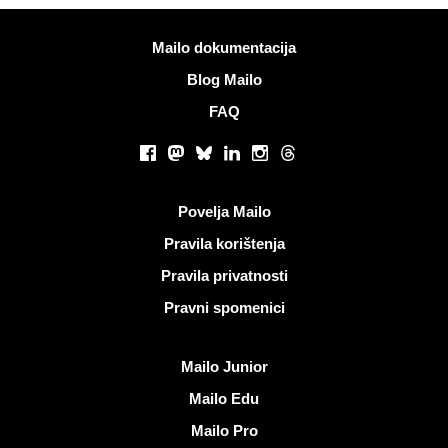
Više informacija
Mailo dokumentacija
Blog Mailo
FAQ
Društvene mreže
Facebook
Mastodon
Bluesky
LinkedIn
Instagram
Threads
Korisni linkovi
Povelja Mailo
Pravila korištenja
Pravila privatnosti
Pravni spomenici
Otkrijte Mailo
Mailo Junior
Mailo Edu
Mailo Pro