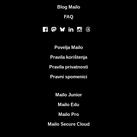
Blog Mailo
FAQ
Društvene mreže
Facebook
Mastodon
Bluesky
LinkedIn
Instagram
Threads
Korisni linkovi
Povelja Mailo
Pravila korištenja
Pravila privatnosti
Pravni spomenici
Otkrijte Mailo
Mailo Junior
Mailo Edu
Mailo Pro
Mailo Secure Cloud