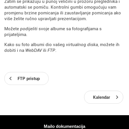
Zatim se prikazuju u punoj veličini u prozoru preglednika i
automatski se pomiču. Kontrolni gumbi omogućuju vam
promjenu brzine pomicanja ili zaustavljanje pomicanja ako
više želite ručno upravljati prezentacijom.
Možete
podijeliti
svoje albume sa fotografijama s
prijateljima.
Kako su foto albumi dio vašeg
virtualnog diska
, možete ih
dobiti i na
WebDAV
ili
FTP
.
FTP pristup
Kalendar
Više informacija
Mailo dokumentacija