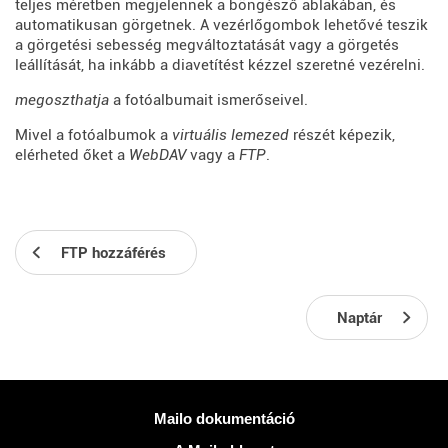
teljes méretben megjelennek a böngésző ablakában, és
automatikusan görgetnek. A vezérlőgombok lehetővé teszik
a görgetési sebesség megváltoztatását vagy a görgetés
leállítását, ha inkább a diavetítést kézzel szeretné vezérelni.
megoszthatja
a fotóalbumait ismerőseivel.
Mivel a fotóalbumok a
virtuális lemezed
részét képezik,
elérheted őket a
WebDAV
vagy a
FTP
.
FTP hozzáférés
Naptár
Több információ
Mailo dokumentáció