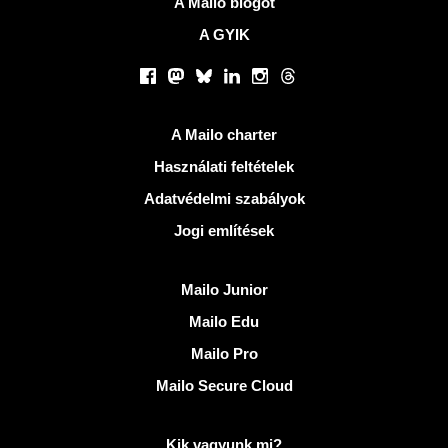
A Mailo blogot
A GYIK
Közösségi hálózatok
Facebook
Mastodon
Bluesky
LinkedIn
Instagram
Threads
Hasznos Linkek
A Mailo charter
Használati feltételek
Adatvédelmi szabályok
Jogi említések
Fedezze fel Mailo
Mailo Junior
Mailo Edu
Mailo Pro
Mailo Secure Cloud
További információ: Mailo
Kik vagyunk mi?