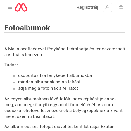
Regisztrálj
Nyissa meg a menüt
Bejelentke
Nyel
Fotóalbumok
A Mailo segítségével fényképeit tárolhatja és rendszerezheti
a virtuális lemezen.
Tudsz:
csoportosítsa fényképeit albumokba
minden albumnak adjon leírást
adja meg a fotóinak a feliratot
Az egyes albumokban lévő fotók indexképként jelennek
meg, ami megkönnyíti egy adott fotó elérését. A zoom
csúszka lehetővé teszi ezeknek a bélyegképeknek a kívánt
méret szerinti beállítását.
Az album összes fotóját diavetítésként láthatja. Ezután