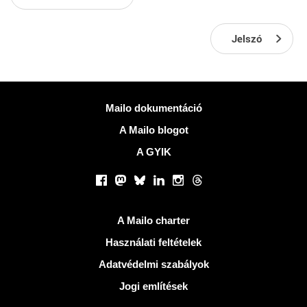
Jelszó
Több információ
Mailo dokumentáció
A Mailo blogot
A GYIK
Közösségi hálózatok
Facebook
Mastodon
Bluesky
LinkedIn
Instagram
Threads
Hasznos Linkek
A Mailo charter
Használati feltételek
Adatvédelmi szabályok
Jogi említések