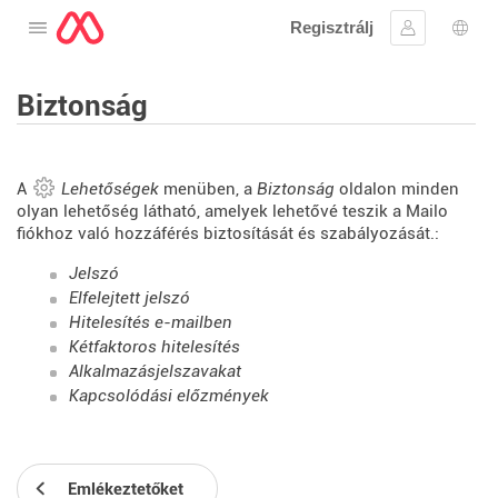
Regisztrálj
Nyissa meg a menüt
Bejelentke
Nyel
Biztonság
A
Lehetőségek
menüben, a
Biztonság
oldalon minden
olyan lehetőség látható, amelyek lehetővé teszik a Mailo
fiókhoz való hozzáférés biztosítását és szabályozását.:
Jelszó
Elfelejtett jelszó
Hitelesítés e-mailben
Kétfaktoros hitelesítés
Alkalmazásjelszavakat
Kapcsolódási előzmények
Emlékeztetőket