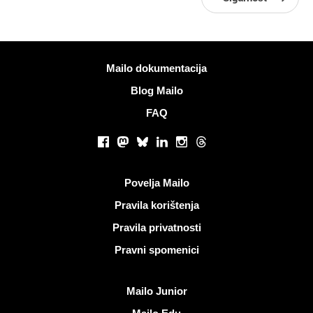
Više informacija
Mailo dokumentacija
Blog Mailo
FAQ
Društvene mreže
Facebook
Mastodon
Bluesky
LinkedIn
Instagram
Threads
Korisni linkovi
Povelja Mailo
Pravila korištenja
Pravila privatnosti
Pravni spomenici
Otkrijte Mailo
Mailo Junior