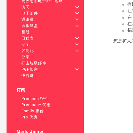
更改您的电子邮件地址
有
访问
+
让
电子邮件
+
在
通讯录
+
在
虚拟磁盘
+
捐
相册
日程表
+
您是扩大
安全
+
客制化
+
分享
打击垃圾邮件
PGP加密
+
快捷键
订阅
Premium 报价
Premium+ 优惠
Family 报价
Pro 优惠
Mailo Junior