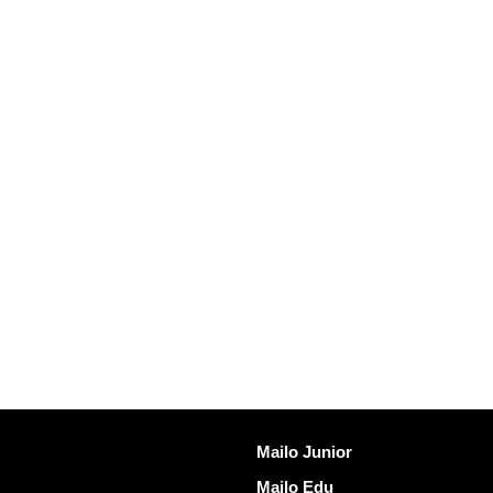
发现Mailo
Mailo Junior
Mailo Edu