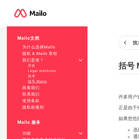
Mailo文档
技
为什么选择Mailo
隐私 & Mailo 章程
我们是谁？
+
括号 M
历史
Legal mentions
技术
括号 Mailo
跟着我们
联系我们
许多用户
使用条款
正是由于
隐私权规则
如果您也
Mailo 服务
选
功能
+
通