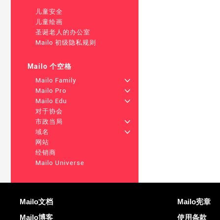
儿童安全
儿童绘画
圣诞老人的办公室
Mailo 初级隐私规则
Mailo 个空格
Mailo Family
+
Mailo Pro
+
Mailo Edu
+
对于协会
市政当局
+
域名
+
网站
经销商
Mailo Universe
更多信息
有用的链接
Mailo文档
Mailo宪章
Mailo博客
使用条款