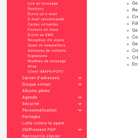
Ge
Lire un message
Dossiers
Re
Écrire un e-mail
Cr
E-mail recommandé
Fi
Cartes virtuelles
Ge
Fichiers en liens
Écrire un SMS
Co
Réception d'e-mails
Ge
Spam et newsletters
Cr
Adresses de collecte
Signatures
Cr
Modèles de message
En
Alias
Client IMAP4/POP3
Carnet d'adresses
+
Disque virtuel
+
Albums photo
Agenda
+
Sécurité
+
Personnalisation
+
Partages
Lutte contre le spam
Chiffrement PGP
+
Raccourcis clavier