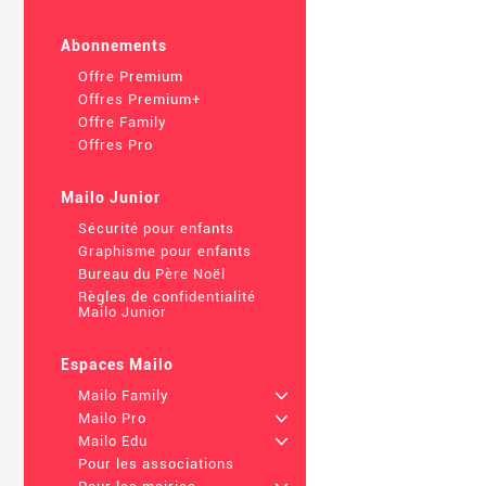
Abonnements
Offre Premium
Offres Premium+
Offre Family
Offres Pro
Mailo Junior
Sécurité pour enfants
Graphisme pour enfants
Bureau du Père Noël
Règles de confidentialité
Mailo Junior
Espaces Mailo
Mailo Family
+
Mailo Pro
+
Mailo Edu
+
Pour les associations