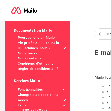
Documentation Mailo
Tut
Pourquoi choisir Mailo
Vie privée & charte Mailo
Qui sommes-nous ?
+
E-mai
Nous suivre
Nous contacter
Conditions d'utilisation
Règles de confidentialité
Mailo fou
Services Mailo
En
Fonctionnalités
+
En
Changer d'adresse e-mail
En
Accès
+
En
E-mail
+
Le
Boîte de réception