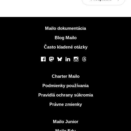
Viac informácií
Mailo dokumentácia
Blog Mailo
Často kladené otázky
Sociálne siete
Facebook
Mastodon
Bluesky
LinkedIn
Instagram
Threads
Užitočné odkazy
Charter Mailo
Podmienky používania
Pravidlá ochrany súkromia
Právne zmienky
Objaviť Mailo
Mailo Junior
Mailo Edu