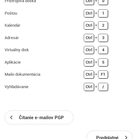
Prístrojová doska
Ctrl
+
0
Poštou
Ctrl
+
1
Kalendár
Ctrl
+
2
Adresár
Ctrl
+
3
Virtuálny disk
Ctrl
+
4
Aplikácie
Ctrl
+
5
Mailo dokumentácia
Ctrl
+
F1
Vyhľadávanie
Ctrl
+
/
Čítanie e-mailov PGP
Predplatné