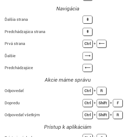
Navigácia
Ďalšia strana
⇟
Predchádzajúca strana
⇞
Prvá strana
Ctrl
+
⟵
Ďalšie
⟶
Predchádzajúce
⟵
Akcie máme správu
Odpovedať
Ctrl
+
R
Dopredu
Ctrl
+
Shift
+
F
Odpovedať všetkým
Ctrl
+
Shift
+
R
Prístup k aplikáciám