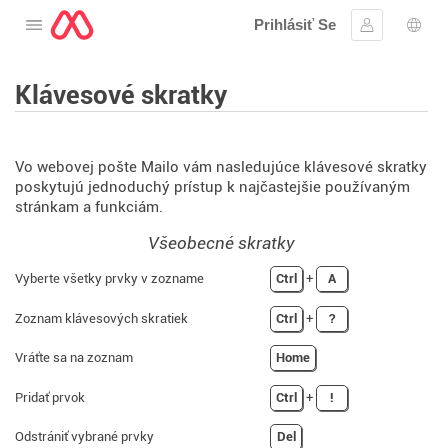
Prihlásiť Se
Otvorte menu
Prihlásiť sa
Výbe
Klávesové skratky
Vo webovej pošte Mailo vám nasledujúce klávesové skratky
poskytujú jednoduchý prístup k najčastejšie používaným
stránkam a funkciám.
Všeobecné skratky
Vyberte všetky prvky v zozname
Ctrl
+
A
Zoznam klávesových skratiek
Ctrl
+
?
Vráťte sa na zoznam
Home
Pridať prvok
Ctrl
+
!
Odstrániť vybrané prvky
Del