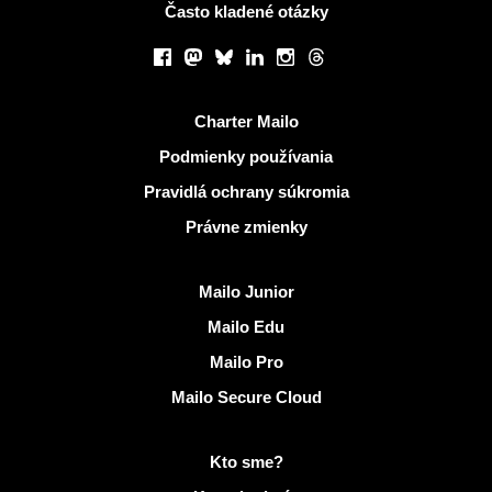
Často kladené otázky
Sociálne siete
Facebook
Mastodon
Bluesky
LinkedIn
Instagram
Threads
Užitočné odkazy
Charter Mailo
Podmienky používania
Pravidlá ochrany súkromia
Právne zmienky
Objaviť Mailo
Mailo Junior
Mailo Edu
Mailo Pro
Mailo Secure Cloud
Viac informácií na Mailo
Kto sme?