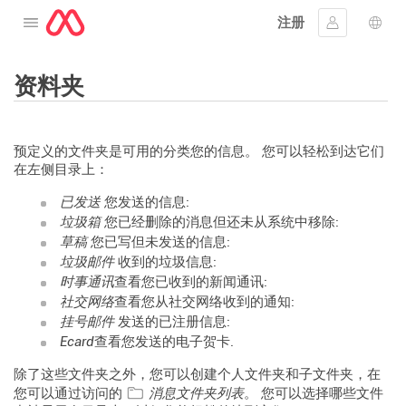
注册
打开菜单
登入
语言
资料夹
预定义的文件夹是可用的分类您的信息。 您可以轻松到达它们
在左侧目录上：
已发送
您发送的信息:
垃圾箱
您已经删除的消息但还未从系统中移除:
草稿
您已写但未发送的信息:
垃圾邮件
收到的垃圾信息:
时事通讯
查看您已收到的新闻通讯:
社交网络
查看您从社交网络收到的通知:
挂号邮件
发送的已注册信息:
Ecard
查看您发送的电子贺卡.
除了这些文件夹之外，您可以创建个人文件夹和子文件夹，在
您可以通过访问的
消息文件夹列表
。 您可以选择哪些文件